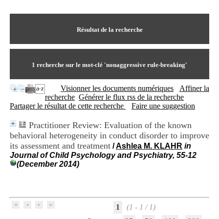
I
du CRA Rhône-Alpes
n
Centre Hospitalier le Vinatier
f
bât 211
o
Résultat de la recherche
95, Bd Pinel
r
69678 Bron Cedex
m
Horaires
a
Lundi au Vendredi
t
1
recherche sur le mot-clé
'nonaggressive rule-breaking'
9h00-12h00 13h30-16h00
i
Contact
o
Tél:
+33(0)4 37 91 54 65
Visionner les documents numériques
Affiner la
n
Fax:
+33(0)4 37 91 54 37
recherche
Générer le flux rss de la recherche
e
Mail
Partager le résultat de cette recherche
Faire une suggestion
t
d
Practitioner Review: Evaluation of the known
e
behavioral heterogeneity in conduct disorder to improve
D
o
its assessment and treatment
/
Ashlea M. KLAHR
in
c
Journal of Child Psychology and Psychiatry, 55-12
u
(December 2014)
m
e
n
t
a
1
(1 - 1 / 1)
t