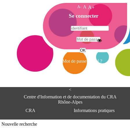
A-
A
A+
A
Se connecter
c
c
u
e
A
i
d
l
r
Mot de passe oublié ?
e
s
s
e
<
C
e
Centre d'Information et de documentation du CRA
n
Rhône-Alpes
t
CRA
Informations pratiques
r
e
d
Adresse
Nouvelle recherche
'
Centre d'information et de documentat