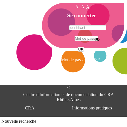
A-
A
A+
A
Se connecter
c
c
u
e
A
i
d
l
r
Mot de passe oublié ?
e
s
s
e
<
C
e
Centre d'Information et de documentation du CRA
n
Rhône-Alpes
t
CRA
Informations pratiques
r
e
d
Adresse
Nouvelle recherche
'
Centre d'information et de documentat