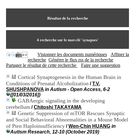
I
du CRA Rhône-Alpes
n
Centre Hospitalier le Vinatier
f
bât 211
o
Résultat de la recherche
95, Bd Pinel
r
69678 Bron Cedex
m
Horaires
a
Lundi au Vendredi
t
4
recherche sur le mot-clé
'synapses'
9h00-12h00 13h30-16h00
i
Contact
o
Tél:
+33(0)4 37 91 54 65
Visionner les documents numériques
Affiner la
n
Fax:
+33(0)4 37 91 54 37
recherche
Générer le flux rss de la recherche
e
Mail
Partager le résultat de cette recherche
Faire une suggestion
t
d
Cortical Synaptogenesis in the Human Brain in
e
Conditions of Prenatal Alcoholization
D
/
T.V.
o
SHUSHPANOVA
in Autism - Open Access, 6-2
c
([01/03/2016])
u
GABAergic signaling in the developing
m
cerebellum
/
Chitoshi TAKAYAMA
e
Genetic Suppression of mTOR Rescues Synaptic
n
and Social Behavioral Abnormalities in a Mouse Model
t
of Pten Haploinsufficiency
/
Wen-Chin HUANG
in
a
Autism Research, 12-10 (October 2019)
t