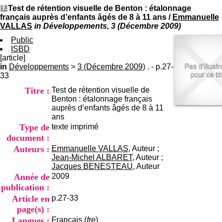
I
du CRA Rhône-Alpes
Test de rétention visuelle de Benton : étalonnage
n
Centre Hospitalier le Vinatier
français auprès d’enfants âgés de 8 à 11 ans
/
Emmanuelle
f
bât 211
VALLAS
in Développements, 3 (Décembre 2009)
o
95, Bd Pinel
r
Public
69678 Bron Cedex
m
ISBD
Horaires
a
[article]
Lundi au Vendredi
t
in
Développements
>
3 (Décembre 2009)
9h00-12h00 13h30-16h00
. - p.27-
i
33
Contact
o
Tél:
+33(0)4 37 91 54 65
Titre :
Test de rétention visuelle de
n
Fax:
+33(0)4 37 91 54 37
Benton : étalonnage français
e
Mail
auprès d’enfants âgés de 8 à 11
t
ans
d
Type de
texte imprimé
e
D
document :
o
Auteurs :
Emmanuelle VALLAS
, Auteur ;
c
Jean-Michel ALBARET
, Auteur ;
u
Jacques BENESTEAU
, Auteur
m
Année de
2009
e
publication :
n
Article en
p.27-33
t
a
page(s) :
t
Langues :
Français (
fre
)