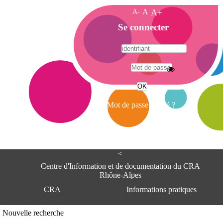
A-
A
A+
A
Se connecter
c
c
u
e
A
i
d
l
r
Mot de passe oublié ?
e
s
s
e
<
C
e
Centre d'Information et de documentation du CRA
n
Rhône-Alpes
t
CRA
Informations pratiques
r
e
d
Adresse
Nouvelle recherche
'
Centre d'information et de documentat