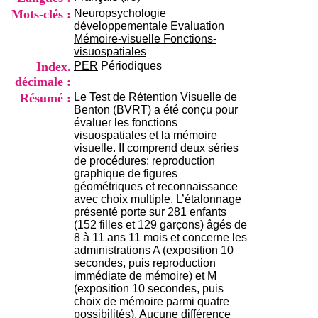
i
Mots-clés :
Neuropsychologie
o
développementale Evaluation
n
Mémoire-visuelle Fonctions-
d
visuospatiales
u
Index.
PER
Périodiques
C
décimale :
R
A
Résumé :
Le Test de Rétention Visuelle de
R
Benton (BVRT) a été conçu pour
h
évaluer les fonctions
ô
visuospatiales et la mémoire
n
visuelle. II comprend deux séries
e
de procédures: reproduction
-
graphique de figures
A
géométriques et reconnaissance
l
avec choix multiple. L’étalonnage
p
présenté porte sur 281 enfants
e
(152 filles et 129 garçons) âgés de
s
8 à 11 ans 11 mois et concerne les
C
administrations A (exposition 10
e
secondes, puis reproduction
n
immédiate de mémoire) et M
t
(exposition 10 secondes, puis
r
choix de mémoire parmi quatre
e
possibilités). Aucune différence