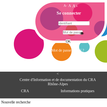
A-
A
A+
A
Se connecter
c
c
u
e
A
i
d
l
r
Mot de passe oublié ?
e
s
s
e
<
C
e
Centre d'Information et de documentation du CRA
n
Rhône-Alpes
t
CRA
Informations pratiques
r
e
d
Adresse
Nouvelle recherche
'
Centre d'information et de documentat