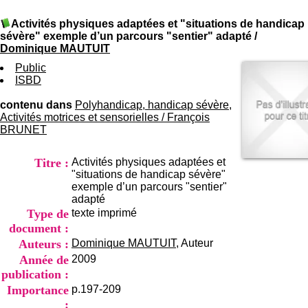
I
du CRA Rhône-Alpes
n
Centre Hospitalier le Vinatier
Activités physiques adaptées et "situations de handicap
f
bât 211
sévère" exemple d’un parcours "sentier" adapté
/
o
95, Bd Pinel
Dominique MAUTUIT
r
69678 Bron Cedex
m
Public
Horaires
a
ISBD
Lundi au Vendredi
t
9h00-12h00 13h30-16h00
i
contenu dans
Polyhandicap, handicap sévère,
Contact
o
Activités motrices et sensorielles
/
François
Tél:
+33(0)4 37 91 54 65
n
BRUNET
Fax:
+33(0)4 37 91 54 37
e
Mail
t
Titre :
Activités physiques adaptées et
d
"situations de handicap sévère"
e
exemple d’un parcours "sentier"
D
adapté
o
Type de
texte imprimé
c
u
document :
m
Auteurs :
Dominique MAUTUIT
, Auteur
e
Année de
2009
n
publication :
t
a
Importance
p.197-209
t
: