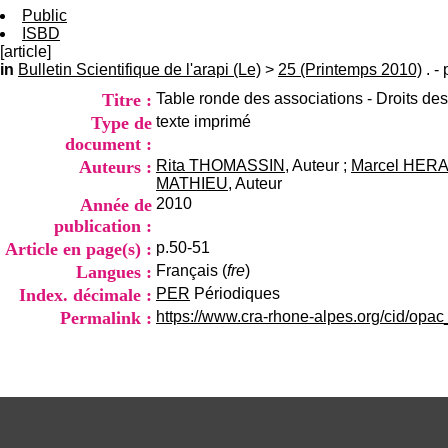
Public
ISBD
[article]
in
Bulletin Scientifique de l'arapi (Le)
>
25 (Printemps 2010)
. -
Titre :
Table ronde des associations - Droits de
Type de
texte imprimé
document :
Auteurs :
Rita THOMASSIN
, Auteur ;
Marcel HER
MATHIEU
, Auteur
Année de
2010
publication :
Article en page(s) :
p.50-51
Langues :
Français (
fre
)
Index. décimale :
PER
Périodiques
Permalink :
https://www.cra-rhone-alpes.org/cid/opa