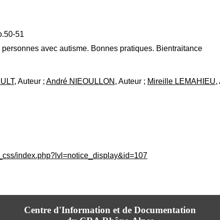
 p.50-51
s personnes avec autisme. Bonnes pratiques. Bientraitance
AULT
, Auteur ;
André NIEOULLON
, Auteur ;
Mireille LEMAHIEU
,
c_css/index.php?lvl=notice_display&id=107
Centre d'Information et de Documentation