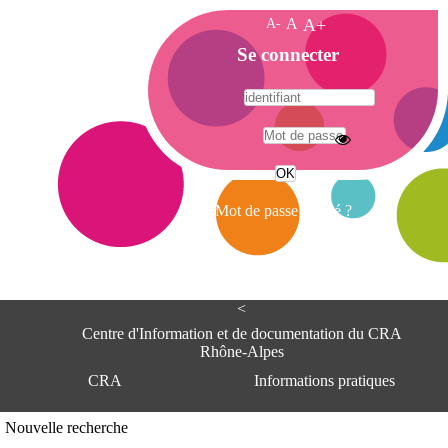
A-
A
A+
A
Se connecter
c
c
u
e
A
i
d
l
r
Mot de passe oublié ?
e
s
s
e
<
C
e
Centre d'Information et de documentation du CRA
n
Rhône-Alpes
t
CRA
Informations pratiques
r
e
d
Adresse
Nouvelle recherche
'
Centre d'information et de documentat