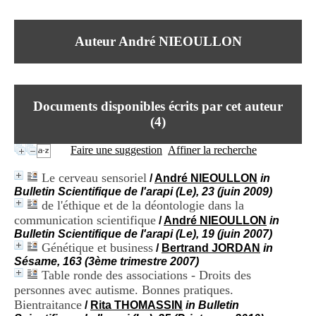
I
du CRA Rhône-Alpes
n
Centre Hospitalier le Vinatier
f
bât 211
Auteur André NIEOULLON
o
95, Bd Pinel
r
69678 Bron Cedex
m
Horaires
a
Lundi au Vendredi
t
9h00-12h00 13h30-16h00
Documents disponibles écrits par cet auteur
i
Contact
o
(
4
)
Tél:
+33(0)4 37 91 54 65
n
Fax:
+33(0)4 37 91 54 37
e
Faire une suggestion
Affiner la recherche
Mail
t
d
Le cerveau sensoriel
/
André NIEOULLON
in
e
Bulletin Scientifique de l'arapi (Le), 23 (juin 2009)
D
de l'éthique et de la déontologie dans la
o
communication scientifique
c
/
André NIEOULLON
in
u
Bulletin Scientifique de l'arapi (Le), 19 (juin 2007)
m
Génétique et business
/
Bertrand JORDAN
in
e
Sésame, 163 (3ème trimestre 2007)
n
Table ronde des associations - Droits des
t
personnes avec autisme. Bonnes pratiques.
a
Bientraitance
/
Rita THOMASSIN
in Bulletin
t