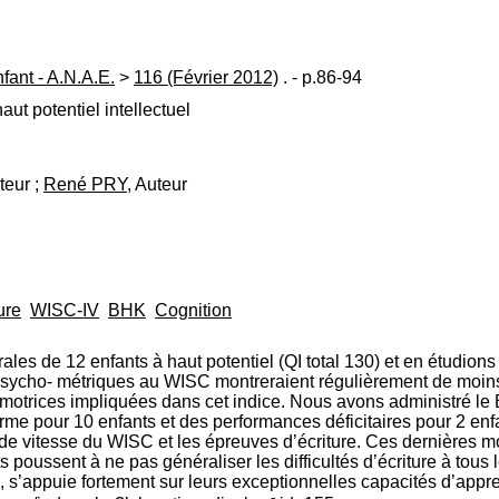
ant - A.N.A.E.
>
116 (Février 2012)
. - p.86-94
ut potentiel intellectuel
teur ;
René PRY
, Auteur
ure
WISC-IV
BHK
Cognition
es de 12 enfants à haut potentiel (QI total 130) et en étudion
 psycho- métriques au WISC montreraient régulièrement de moins 
trices impliquées dans cet indice. Nous avons administré le B
me pour 10 enfants et des performances déficitaires pour 2 enfa
 de vitesse du WISC et les épreuves d’écriture. Ces dernières mo
oussent à ne pas généraliser les difficultés d’écriture à tous le
s, s’appuie fortement sur leurs exceptionnelles capacités d’appr