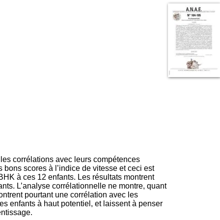
I
95, Bd Pinel
n
69678 Bron Cedex
f
Horaires
o
Lundi au Vendredi
r
9h00-12h00 13h30-16h00
m
Contact
a
Tél:
+33(0)4 37 91 54 65
t
Fax:
+33(0)4 37 91 54 37
i
Mail
o
n
e
t
d
e
D
o
c
s les corrélations avec leurs compétences
u
bons scores à l’indice de vitesse et ceci est
m
HK à ces 12 enfants. Les résultats montrent
e
nts. L’analyse corrélationnelle ne montre, quant
n
ntrent pourtant une corrélation avec les
t
s enfants à haut potentiel, et laissent à penser
a
entissage.
t