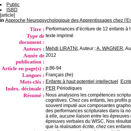
Public
ISBD
[article]
in
Approche Neuropsychologique des Apprentissages chez l'Enf
Titre :
Performances d’écriture de 12 enfants à ha
Type de
texte imprimé
document :
Auteurs :
Mehdi LIRATNI
, Auteur ;
A. WAGNER
, Au
Année de
2012
publication :
Article en page(s) :
p.86-94
Langues :
Français (
fre
)
Mots-clés :
Enfants à haut potentiel intellectuel
Ecrit
Index. décimale :
PER
Périodiques
Résumé :
Nous analysons les compétences scriptural
cognitives. Chez ces enfants, les profils
souvent imputé aux composantes graphomo
des performances scripturales dans la nor
à elle, aucune liaison entre les épreuves
épreuves verbales du WISC. Nos résultats p
que la réalisation écrite, chez ces enfant