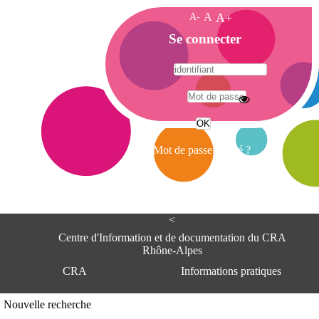
A-
A
A+
A
Se connecter
c
c
u
e
A
i
d
l
r
Mot de passe oublié ?
e
s
s
e
<
C
e
Centre d'Information et de documentation du CRA
n
Rhône-Alpes
t
CRA
Informations pratiques
r
e
d
Adresse
Nouvelle recherche
'
Centre d'information et de documentat