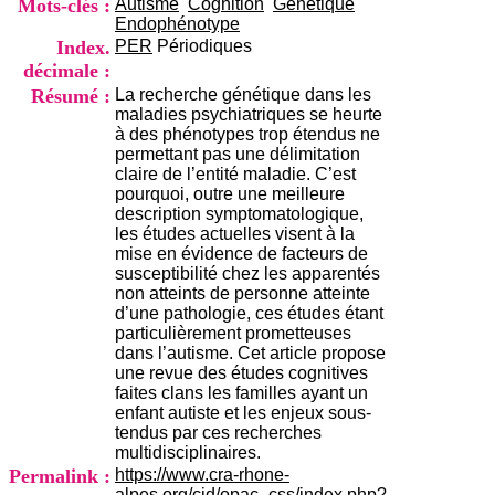
Mots-clés :
Autisme
Cognition
Génétique
i
Endophénotype
o
Index.
PER
Périodiques
n
d
décimale :
u
Résumé :
La recherche génétique dans les
C
maladies psychiatriques se heurte
R
à des phénotypes trop étendus ne
A
permettant pas une délimitation
R
claire de l’entité maladie. C’est
h
pourquoi, outre une meilleure
ô
description symptomatologique,
n
les études actuelles visent à la
e
mise en évidence de facteurs de
-
susceptibilité chez les apparentés
A
non atteints de personne atteinte
l
d’une pathologie, ces études étant
p
particulièrement prometteuses
e
dans l’autisme. Cet article propose
s
une revue des études cognitives
C
faites clans les familles ayant un
e
enfant autiste et les enjeux sous-
n
tendus par ces recherches
t
multidisciplinaires.
r
Permalink :
https://www.cra-rhone-
e
alpes.org/cid/opac_css/index.php?