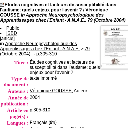
I
du CRA Rhône-Alpes
Études cognitives et facteurs de susceptibilité dans
n
Centre Hospitalier le Vinatier
l'autisme: quels enjeux pour l'avenir ?
/
Véronique
f
bât 211
GOUSSE
in Approche Neuropsychologique des
o
95, Bd Pinel
Apprentissages chez l'Enfant - A.N.A.E., 79 (Octobre 2004)
r
69678 Bron Cedex
m
Public
Horaires
a
ISBD
Lundi au Vendredi
t
[article]
9h00-12h00 13h30-16h00
i
in
Approche Neuropsychologique des
Contact
o
Apprentissages chez l'Enfant - A.N.A.E.
Tél:
>
+33(0)4 37 91 54 65
79
n
(Octobre 2004)
. - p.305-310
Fax:
+33(0)4 37 91 54 37
e
Mail
Titre :
Études cognitives et facteurs de
t
susceptibilité dans l'autisme: quels
d
enjeux pour l'avenir ?
e
Type de
texte imprimé
D
o
document :
c
Auteurs :
Véronique GOUSSE
, Auteur
u
Année de
2004
m
publication :
e
n
Article en
p.305-310
t
page(s) :
a
Langues :
Français (
fre
)
t