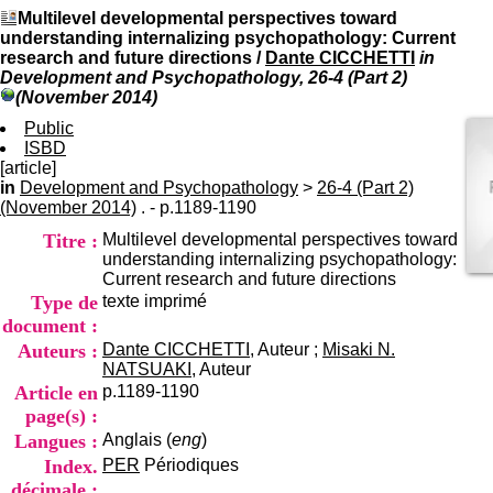
I
du CRA Rhône-Alpes
Multilevel developmental perspectives toward
n
Centre Hospitalier le Vinatier
understanding internalizing psychopathology: Current
f
bât 211
research and future directions
/
Dante CICCHETTI
in
o
95, Bd Pinel
Development and Psychopathology, 26-4 (Part 2)
r
69678 Bron Cedex
(November 2014)
m
Horaires
a
Public
Lundi au Vendredi
t
ISBD
9h00-12h00 13h30-16h00
i
[article]
Contact
o
in
Development and Psychopathology
Tél:
>
+33(0)4 37 91 54 65
26-4 (Part 2)
n
(November 2014)
. - p.1189-1190
Fax:
+33(0)4 37 91 54 37
e
Mail
Titre :
Multilevel developmental perspectives toward
t
understanding internalizing psychopathology:
d
Current research and future directions
e
Type de
texte imprimé
D
o
document :
c
Auteurs :
Dante CICCHETTI
, Auteur ;
Misaki N.
u
NATSUAKI
, Auteur
m
Article en
p.1189-1190
e
page(s) :
n
Langues :
Anglais (
eng
)
t
a
Index.
PER
Périodiques
t
décimale :