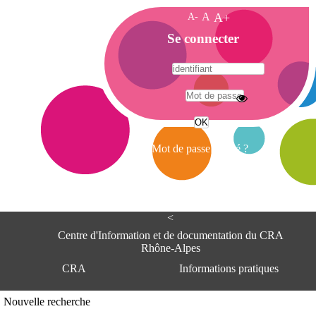
A-
A
A+
A
Se connecter
c
c
u
e
A
i
d
l
r
Mot de passe oublié ?
e
s
s
e
<
C
e
Centre d'Information et de documentation du CRA
n
Rhône-Alpes
t
CRA
Informations pratiques
r
e
d
Adresse
Nouvelle recherche
'
Centre d'information et de documentat