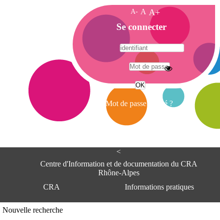
A-
A
A+
A
Se connecter
c
c
u
e
A
i
d
l
r
Mot de passe oublié ?
e
s
s
e
<
C
e
Centre d'Information et de documentation du CRA
n
Rhône-Alpes
t
CRA
Informations pratiques
r
e
d
Adresse
Nouvelle recherche
'
Centre d'information et de documentat