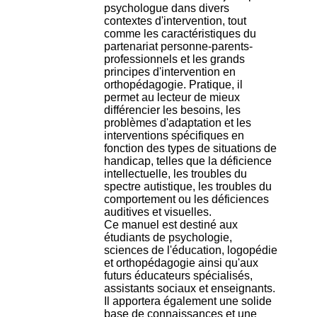
H
psychologue dans divers
o
contextes d'intervention, tout
s
comme les caractéristiques du
p
partenariat personne-parents-
i
professionnels et les grands
t
principes d'intervention en
a
orthopédagogie. Pratique, il
l
permet au lecteur de mieux
i
différencier les besoins, les
e
problèmes d'adaptation et les
r
interventions spécifiques en
l
fonction des types de situations de
e
handicap, telles que la déficience
V
intellectuelle, les troubles du
i
spectre autistique, les troubles du
n
comportement ou les déficiences
a
auditives et visuelles.
t
Ce manuel est destiné aux
i
étudiants de psychologie,
e
sciences de l'éducation, logopédie
r
et orthopédagogie ainsi qu'aux
,
futurs éducateurs spécialisés,
b
assistants sociaux et enseignants.
â
Il apportera également une solide
t
base de connaissances et une