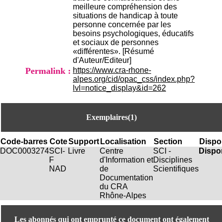
.
meilleure compréhension des
2
situations de handicap à toute
1
personne concernée par les
1
besoins psychologiques, éducatifs
9
et sociaux de personnes
5
«différentes». [Résumé
,
d'Auteur/Editeur]
B
Permalink :
https://www.cra-rhone-
d
alpes.org/cid/opac_css/index.php?
P
lvl=notice_display&id=262
i
n
e
Exemplaires(1)
l
F
-
Code-barres
Cote
Support
Localisation
Section
Dispon
6
DOC0003274
SCI-
Livre
Centre
SCI -
Dispo
9
F
d'Information et
Disciplines
6
NAD
de
Scientifiques
7
Documentation
7
du CRA
B
Rhône-Alpes
R
O
Les abonnés qui ont emprunté ce document ont également
N