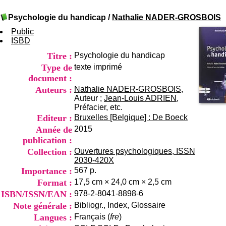
I
du CRA Rhône-Alpes
n
Centre Hospitalier le Vinatier
Psychologie du handicap
/
Nathalie NADER-GROSBOIS
f
bât 211
o
Public
95, Bd Pinel
r
ISBD
69678 Bron Cedex
m
Horaires
Titre :
Psychologie du handicap
a
Lundi au Vendredi
t
Type de
texte imprimé
9h00-12h00 13h30-16h00
i
Contact
document :
o
Tél:
+33(0)4 37 91 54 65
Auteurs :
Nathalie NADER-GROSBOIS
,
n
Fax:
+33(0)4 37 91 54 37
Auteur ;
Jean-Louis ADRIEN
,
e
Préfacier, etc.
Mail
t
Editeur :
Bruxelles [Belgique] : De Boeck
d
Année de
2015
e
D
publication :
o
Collection :
Ouvertures psychologiques, ISSN
c
2030-420X
u
Importance :
567 p.
m
Format :
17,5 cm × 24,0 cm × 2,5 cm
e
ISBN/ISSN/EAN :
978-2-8041-8898-6
n
t
Note générale :
Bibliogr., Index, Glossaire
a
Langues :
Français (
fre
)
t