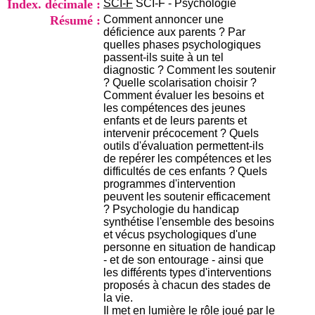
Index. décimale :
SCI-F
SCI-F - Psychologie
i
o
Résumé :
Comment annoncer une
n
déficience aux parents ? Par
d
quelles phases psychologiques
u
passent-ils suite à un tel
C
diagnostic ? Comment les soutenir
R
? Quelle scolarisation choisir ?
A
Comment évaluer les besoins et
R
les compétences des jeunes
h
enfants et de leurs parents et
ô
intervenir précocement ? Quels
n
outils d'évaluation permettent-ils
e
de repérer les compétences et les
-
difficultés de ces enfants ? Quels
A
programmes d'intervention
l
peuvent les soutenir efficacement
p
? Psychologie du handicap
e
synthétise l'ensemble des besoins
s
et vécus psychologiques d'une
C
personne en situation de handicap
e
- et de son entourage - ainsi que
n
les différents types d'interventions
t
proposés à chacun des stades de
r
la vie.
e
Il met en lumière le rôle joué par le