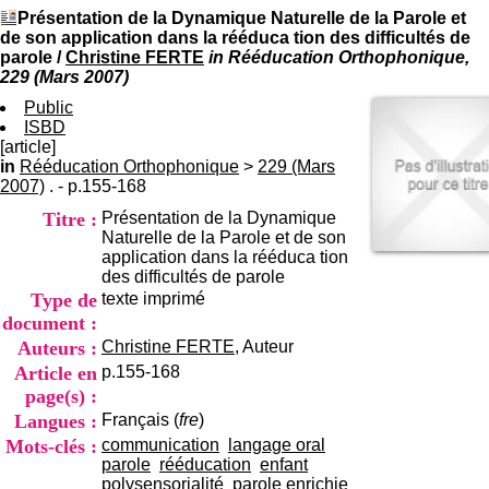
I
du CRA Rhône-Alpes
Présentation de la Dynamique Naturelle de la Parole et
n
Centre Hospitalier le Vinatier
de son application dans la rééduca tion des difficultés de
f
bât 211
parole
/
Christine FERTE
in Rééducation Orthophonique,
o
95, Bd Pinel
229 (Mars 2007)
r
69678 Bron Cedex
m
Public
Horaires
a
ISBD
Lundi au Vendredi
t
[article]
9h00-12h00 13h30-16h00
i
in
Rééducation Orthophonique
>
229 (Mars
Contact
o
2007)
. - p.155-168
Tél:
+33(0)4 37 91 54 65
n
Fax:
+33(0)4 37 91 54 37
Titre :
Présentation de la Dynamique
e
Mail
Naturelle de la Parole et de son
t
application dans la rééduca tion
d
des difficultés de parole
e
Type de
texte imprimé
D
o
document :
c
Auteurs :
Christine FERTE
, Auteur
u
Article en
p.155-168
m
page(s) :
e
n
Langues :
Français (
fre
)
t
Mots-clés :
communication
langage oral
a
parole
rééducation
enfant
t
polysensorialité
parole enrichie