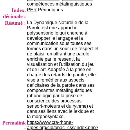
i
compétences métalinguistiques
o
Index.
PER
Périodiques
n
décimale :
d
Résumé :
La Dynamique Naturelle de la
u
Parole est une approche
C
polysensorielle qui cherche à
R
développer le langage et la
A
communication sous toutes ses
R
formes dans un souci de respect et
h
de plaisir en offrant une parole
ô
enrichie par le ressenti, la
n
visualisation et l'utilisation du jeu
e
et de l'art. Adaptée à la prise en
-
charge des retards de parole, elle
A
vise à remédier aux aspects
l
déficitaires de la parole dans ses
p
composantes métalinguistiques
e
(phonologie par la prise de
s
conscience des processus
C
sensori-moteurs et du rythme) et
e
dans ses liens avec le lexique et
n
la morphosyntaxe.
t
Permalink
https://www.cra-rhone-
r
alpes.org/cid/opac_css/index.php?
e
: