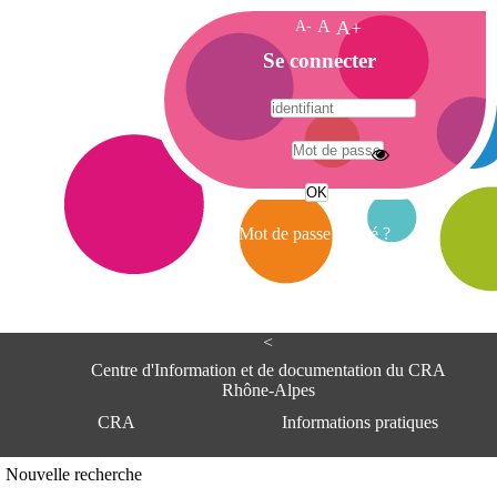
A-
A
A+
A
Se connecter
c
c
u
e
A
i
d
l
r
Mot de passe oublié ?
e
s
s
e
<
C
e
Centre d'Information et de documentation du CRA
n
Rhône-Alpes
t
CRA
Informations pratiques
r
e
d
Adresse
Nouvelle recherche
'
Centre d'information et de documentat