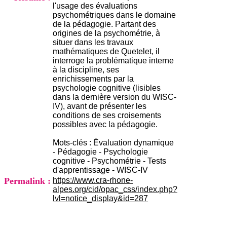
i
l'usage des évaluations
o
psychométriques dans le domaine
n
de la pédagogie. Partant des
d
origines de la psychométrie, à
u
situer dans les travaux
C
mathématiques de Quetelet, il
R
interroge la problématique interne
A
à la discipline, ses
R
enrichissements par la
h
psychologie cognitive (lisibles
ô
dans la dernière version du WISC-
n
IV), avant de présenter les
e
conditions de ses croisements
-
possibles avec la pédagogie.
A
l
Mots-clés : Évaluation dynamique
p
- Pédagogie - Psychologie
e
cognitive - Psychométrie - Tests
s
d'apprentissage - WISC-IV
C
Permalink :
https://www.cra-rhone-
e
alpes.org/cid/opac_css/index.php?
n
lvl=notice_display&id=287
t
r
e