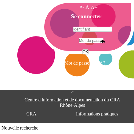
A-
A
A+
A
Se connecter
c
c
u
e
A
i
d
l
r
Mot de passe oublié ?
e
s
s
e
<
C
e
Centre d'Information et de documentation du CRA
n
Rhône-Alpes
t
CRA
Informations pratiques
r
e
d
Adresse
Nouvelle recherche
'
Centre d'information et de documentat