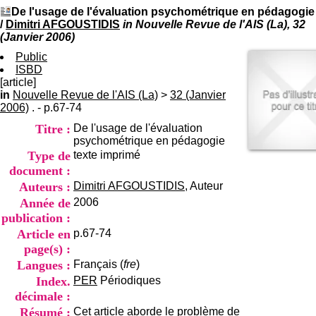
I
du CRA Rhône-Alpes
De l'usage de l'évaluation psychométrique en pédagogie
n
Centre Hospitalier le Vinatier
/
Dimitri AFGOUSTIDIS
in Nouvelle Revue de l'AIS (La), 32
f
bât 211
(Janvier 2006)
o
95, Bd Pinel
r
Public
69678 Bron Cedex
m
ISBD
Horaires
a
[article]
Lundi au Vendredi
t
in
Nouvelle Revue de l'AIS (La)
>
32 (Janvier
9h00-12h00 13h30-16h00
i
2006)
. - p.67-74
Contact
o
Tél:
+33(0)4 37 91 54 65
Titre :
De l'usage de l'évaluation
n
Fax:
+33(0)4 37 91 54 37
psychométrique en pédagogie
e
Mail
Type de
texte imprimé
t
d
document :
e
Auteurs :
Dimitri AFGOUSTIDIS
, Auteur
D
Année de
2006
o
publication :
c
u
Article en
p.67-74
m
page(s) :
e
Langues :
Français (
fre
)
n
Index.
PER
Périodiques
t
décimale :
a
t
Résumé :
Cet article aborde le problème de