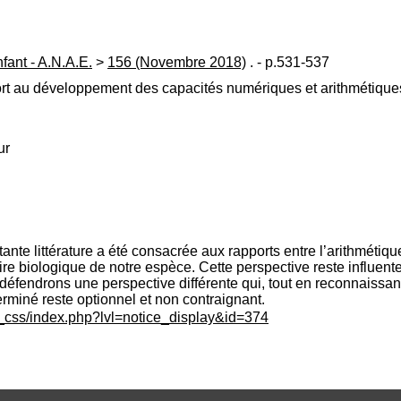
ant - A.N.A.E.
>
156 (Novembre 2018)
. - p.531-537
rt au développement des capacités numériques et arithmétiqu
ur
nte littérature a été consacrée aux rapports entre l’arithmétiqu
toire biologique de notre espèce. Cette perspective reste influente
 défendrons une perspective différente qui, tout en reconnaissant 
erminé reste optionnel et non contraignant.
c_css/index.php?lvl=notice_display&id=374