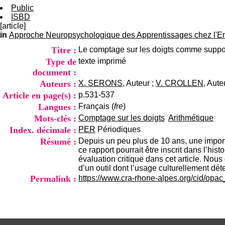
Public
ISBD
[article]
in
Approche Neuropsychologique des Apprentissages chez l'Enf
Titre :
Le comptage sur les doigts comme suppo
Type de
texte imprimé
document :
Auteurs :
X. SERONS
, Auteur ;
V. CROLLEN
, Aute
Article en page(s) :
p.531-537
Langues :
Français (
fre
)
Mots-clés :
Comptage sur les doigts
Arithmétique
Index. décimale :
PER
Périodiques
Résumé :
Depuis un peu plus de 10 ans, une importa
ce rapport pourrait être inscrit dans l’his
évaluation critique dans cet article. Nous
d’un outil dont l’usage culturellement dét
Permalink :
https://www.cra-rhone-alpes.org/cid/opa