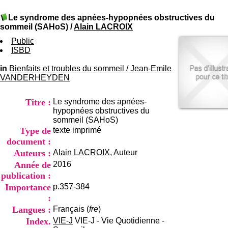
I
du CRA Rhône-Alpes
n
Centre Hospitalier le Vinatier
Le syndrome des apnées-hypopnées obstructives du
f
bât 211
sommeil (SAHoS)
/
Alain LACROIX
o
95, Bd Pinel
r
Public
69678 Bron Cedex
m
ISBD
Horaires
a
Lundi au Vendredi
t
in
Bienfaits et troubles du sommeil
/
9h00-12h00 13h30-16h00
Jean-Emile
i
VANDERHEYDEN
Contact
o
Tél:
+33(0)4 37 91 54 65
n
Fax:
+33(0)4 37 91 54 37
Titre :
Le syndrome des apnées-
e
Mail
hypopnées obstructives du
t
sommeil (SAHoS)
d
Type de
texte imprimé
e
D
document :
o
Auteurs :
Alain LACROIX
, Auteur
c
Année de
2016
u
publication :
m
e
Importance
p.357-384
n
:
t
Langues :
Français (
fre
)
a
Index.
VIE-J
VIE-J - Vie Quotidienne -
t