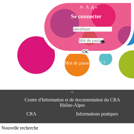
A-
A
A+
A
Se connecter
c
c
u
e
A
i
d
l
r
Mot de passe oublié ?
e
s
s
e
<
C
e
Centre d'Information et de documentation du CRA
n
Rhône-Alpes
t
CRA
Informations pratiques
r
e
d
Adresse
Nouvelle recherche
'
Centre d'information et de documentat