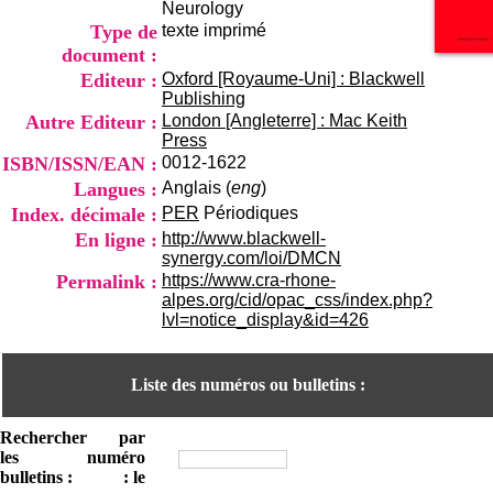
Neurology
i
o
Type de
texte imprimé
n
document :
d
Editeur :
Oxford [Royaume-Uni] : Blackwell
u
Publishing
C
Autre Editeur :
London [Angleterre] : Mac Keith
R
Press
A
ISBN/ISSN/EAN :
0012-1622
R
h
Langues :
Anglais (
eng
)
ô
Index. décimale :
PER
Périodiques
n
En ligne :
http://www.blackwell-
e
synergy.com/loi/DMCN
-
Permalink :
https://www.cra-rhone-
A
alpes.org/cid/opac_css/index.php?
l
lvl=notice_display&id=426
p
e
s
Liste des numéros ou bulletins :
C
e
n
Rechercher
par
t
les
numéro
r
bulletins :
: le
e