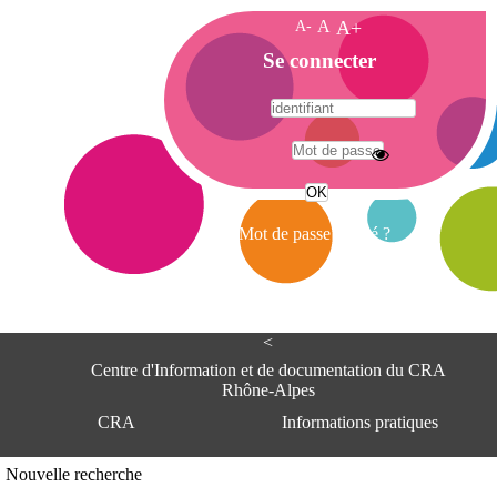
A-
A
A+
A
Se connecter
c
c
u
e
A
i
d
l
r
Mot de passe oublié ?
e
s
s
e
<
C
e
Centre d'Information et de documentation du CRA
n
Rhône-Alpes
t
CRA
Informations pratiques
r
e
d
Adresse
Nouvelle recherche
'
Centre d'information et de documentat