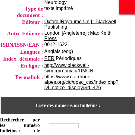
Neurology
i
o
Type de
texte imprimé
n
document :
d
Editeur :
Oxford [Royaume-Uni] : Blackwell
u
Publishing
C
Autre Editeur :
London [Angleterre] : Mac Keith
R
Press
A
ISBN/ISSN/EAN :
0012-1622
R
h
Langues :
Anglais (
eng
)
ô
Index. décimale :
PER
Périodiques
n
En ligne :
http://www.blackwell-
e
synergy.com/loi/DMCN
-
Permalink :
https://www.cra-rhone-
A
alpes.org/cid/opac_css/index.php?
l
lvl=notice_display&id=426
p
e
s
Liste des numéros ou bulletins :
C
e
n
Rechercher
par
t
les
numéro
r
bulletins :
: le
e