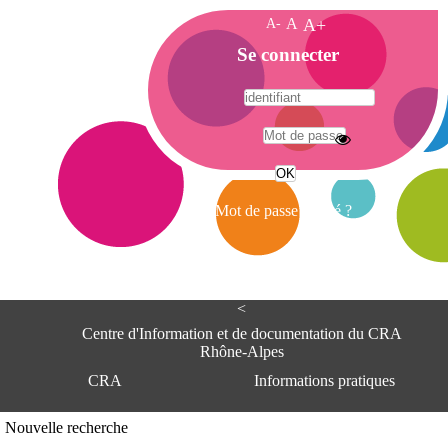
A-
A
A+
A
Se connecter
c
c
u
e
A
i
d
l
r
Mot de passe oublié ?
e
s
s
e
<
C
e
Centre d'Information et de documentation du CRA
n
Rhône-Alpes
t
CRA
Informations pratiques
r
e
d
Adresse
Nouvelle recherche
'
Centre d'information et de documentat