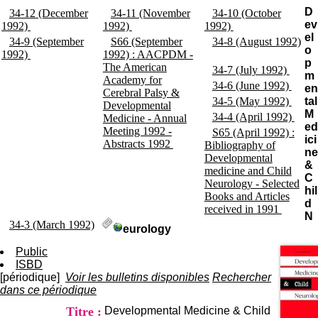
I
du CRA Rhône-Alpes
D
34-12 (December
34-11 (November
34-10 (October
n
Centre Hospitalier le Vinatier
ev
1992)
;
1992)
;
1992)
;
f
bât 211
el
34-9 (September
S66 (September
34-8 (August 1992)
o
95, Bd Pinel
o
1992)
;
1992) : AACPDM -
;
r
69678 Bron Cedex
p
The American
m
34-7 (July 1992)
Horaires
;
m
Academy for
a
Lundi au Vendredi
34-6 (June 1992)
;
en
Cerebral Palsy &
t
9h00-12h00 13h30-16h00
34-5 (May 1992)
;
tal
Developmental
i
Contact
M
34-4 (April 1992)
;
Medicine - Annual
o
Tél:
+33(0)4 37 91 54 65
ed
Meeting 1992 -
n
S65 (April 1992) :
Fax:
+33(0)4 37 91 54 37
ici
Abstracts 1992
;
e
Bibliography of
Mail
ne
t
Developmental
&
d
medicine and Child
C
e
Neurology - Selected
hil
D
Books and Articles
d
o
received in 1991
;
N
c
34-3 (March 1992)
eurology
u
;
m
Public
e
ISBD
n
[périodique]
Voir les bulletins disponibles
Rechercher
t
dans ce périodique
a
Titre :
Developmental Medicine & Child
t