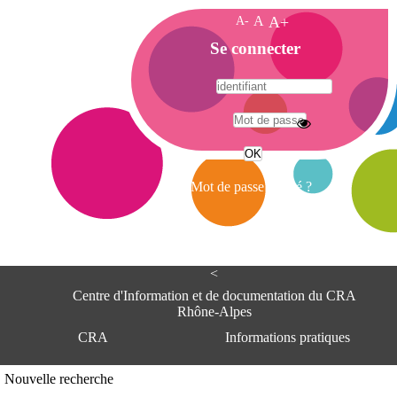
A-
A
A+
A
Se connecter
c
c
u
e
A
i
d
l
r
Mot de passe oublié ?
e
s
s
e
<
C
e
Centre d'Information et de documentation du CRA
n
Rhône-Alpes
t
CRA
Informations pratiques
r
e
d
Adresse
Nouvelle recherche
'
Centre d'information et de documentat