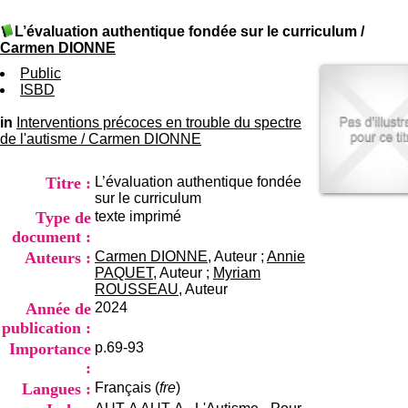
I
du CRA Rhône-Alpes
n
Centre Hospitalier le Vinatier
L’évaluation authentique fondée sur le curriculum
/
f
bât 211
Carmen DIONNE
o
95, Bd Pinel
r
Public
69678 Bron Cedex
m
ISBD
Horaires
a
Lundi au Vendredi
t
in
Interventions précoces en trouble du spectre
9h00-12h00 13h30-16h00
i
de l'autisme
/
Carmen DIONNE
Contact
o
Tél:
+33(0)4 37 91 54 65
n
Fax:
+33(0)4 37 91 54 37
Titre :
L’évaluation authentique fondée
e
Mail
sur le curriculum
t
Type de
texte imprimé
d
e
document :
D
Auteurs :
Carmen DIONNE
, Auteur ;
Annie
o
PAQUET
, Auteur ;
Myriam
c
ROUSSEAU
, Auteur
u
Année de
2024
m
publication :
e
Importance
p.69-93
n
t
:
a
Langues :
Français (
fre
)
t