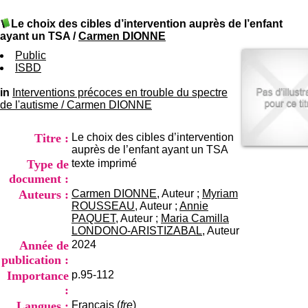
I
du CRA Rhône-Alpes
n
Centre Hospitalier le Vinatier
Le choix des cibles d’intervention auprès de l’enfant
f
bât 211
ayant un TSA
/
Carmen DIONNE
o
95, Bd Pinel
r
Public
69678 Bron Cedex
m
ISBD
Horaires
a
Lundi au Vendredi
t
in
Interventions précoces en trouble du spectre
9h00-12h00 13h30-16h00
i
de l'autisme
/
Carmen DIONNE
Contact
o
Tél:
+33(0)4 37 91 54 65
n
Fax:
+33(0)4 37 91 54 37
Titre :
Le choix des cibles d’intervention
e
Mail
auprès de l’enfant ayant un TSA
t
Type de
texte imprimé
d
e
document :
D
Auteurs :
Carmen DIONNE
, Auteur ;
Myriam
o
ROUSSEAU
, Auteur ;
Annie
c
PAQUET
, Auteur ;
Maria Camilla
u
LONDONO-ARISTIZABAL
, Auteur
m
Année de
2024
e
publication :
n
Importance
p.95-112
t
a
:
t
Langues :
Français (
fre
)