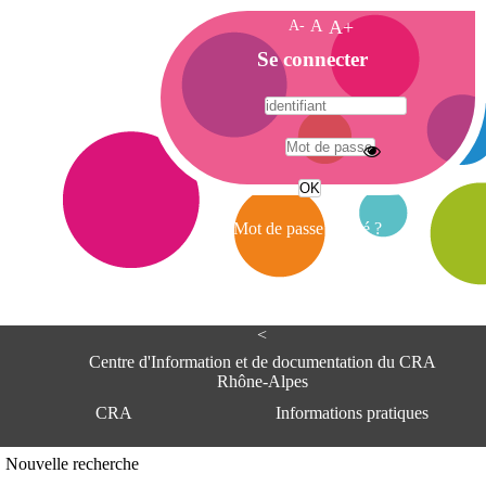
A-
A
A+
A
Se connecter
c
c
u
e
A
i
d
l
r
Mot de passe oublié ?
e
s
s
e
<
C
e
Centre d'Information et de documentation du CRA
n
Rhône-Alpes
t
CRA
Informations pratiques
r
e
d
Adresse
Nouvelle recherche
'
Centre d'information et de documentat