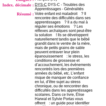
i
Index. décimale :
DYS-C
DYS-C - Troubles des
o
Apprentissages - Généralités
n
Résumé :
Votre enfant est maladroit ? Il
d
rencontre des difficultés dans ses
u
apprentissages ? Il a du mal à
C
réguler ses émotions ? Les
R
réflexes archaïques sont peut-être
A
la solution ! Ils se développent
R
naturellement tandis que le bébé
h
grandit dans le ventre de la mère,
ô
mais de petits grains de sable
n
peuvent entraver leur plein
e
épanouissement : le stress, les
-
conditions de grossesse et
A
d’accouchement, les évènements
l
rencontrés lors des premières
p
années du bébé, etc. L’enfant
e
risque de manquer de confiance
s
en lui, d’être sujet au stress
C
chronique, ou de rencontrer des
e
difficultés dans les apprentissages
n
scolaires. Dans ce livre, Élise
t
Harwal et Sylvie Portas vous
r
offrent : un guide pour identifier
e