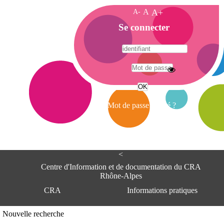
A-
A
A+
A
Se connecter
c
c
u
e
A
i
d
l
r
Mot de passe oublié ?
e
s
s
e
<
C
e
Centre d'Information et de documentation du CRA
n
Rhône-Alpes
t
CRA
Informations pratiques
r
e
d
Adresse
Nouvelle recherche
'
Centre d'information et de documentat