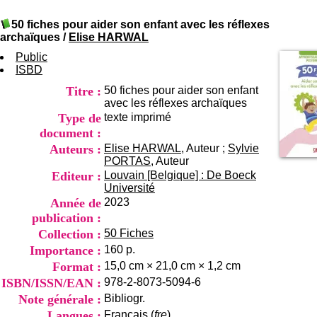
I
du CRA Rhône-Alpes
n
Centre Hospitalier le Vinatier
50 fiches pour aider son enfant avec les réflexes
f
bât 211
archaïques
/
Elise HARWAL
o
95, Bd Pinel
r
Public
69678 Bron Cedex
m
ISBD
Horaires
a
Lundi au Vendredi
Titre :
50 fiches pour aider son enfant
t
9h00-12h00 13h30-16h00
avec les réflexes archaïques
i
Contact
Type de
texte imprimé
o
Tél:
+33(0)4 37 91 54 65
n
document :
Fax:
+33(0)4 37 91 54 37
e
Auteurs :
Elise HARWAL
, Auteur ;
Sylvie
Mail
t
PORTAS
, Auteur
d
Editeur :
Louvain [Belgique] : De Boeck
e
Université
D
Année de
2023
o
publication :
c
Collection :
50 Fiches
u
m
Importance :
160 p.
e
Format :
15,0 cm × 21,0 cm × 1,2 cm
n
ISBN/ISSN/EAN :
978-2-8073-5094-6
t
a
Note générale :
Bibliogr.
t
Langues :
Français (
fre
)