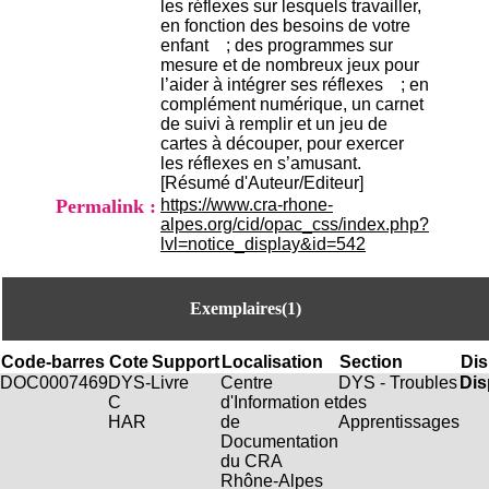
les réflexes sur lesquels travailler,
H
en fonction des besoins de votre
o
enfant ; des programmes sur
s
mesure et de nombreux jeux pour
p
l’aider à intégrer ses réflexes ; en
i
complément numérique, un carnet
t
de suivi à remplir et un jeu de
a
cartes à découper, pour exercer
l
les réflexes en s’amusant.
i
[Résumé d'Auteur/Editeur]
e
Permalink :
https://www.cra-rhone-
r
alpes.org/cid/opac_css/index.php?
l
lvl=notice_display&id=542
e
V
i
n
Exemplaires(1)
a
t
Code-barres
Cote
Support
Localisation
Section
Dis
i
DOC0007469
DYS-
Livre
Centre
DYS - Troubles
Dis
e
C
d'Information et
des
r
HAR
de
Apprentissages
,
Documentation
b
du CRA
â
Rhône-Alpes
t