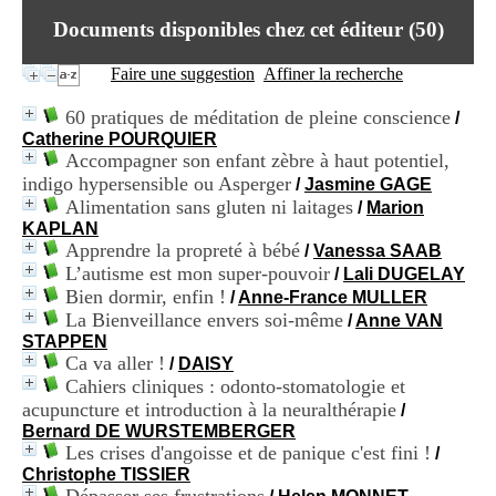
i
Documents disponibles chez cet éditeur (
50
)
o
n
d
Faire une suggestion
Affiner la recherche
u
C
60 pratiques de méditation de pleine conscience
/
R
Catherine POURQUIER
A
Accompagner son enfant zèbre à haut potentiel,
R
indigo hypersensible ou Asperger
/
Jasmine GAGE
h
Alimentation sans gluten ni laitages
/
Marion
ô
n
KAPLAN
e
Apprendre la propreté à bébé
/
Vanessa SAAB
-
L’autisme est mon super-pouvoir
/
Lali DUGELAY
A
Bien dormir, enfin !
/
Anne-France MULLER
l
La Bienveillance envers soi-même
/
Anne VAN
p
STAPPEN
e
Ca va aller !
/
DAISY
s
Cahiers cliniques : odonto-stomatologie et
C
e
acupuncture et introduction à la neuralthérapie
/
n
Bernard DE WURSTEMBERGER
t
Les crises d'angoisse et de panique c'est fini !
/
r
Christophe TISSIER
e