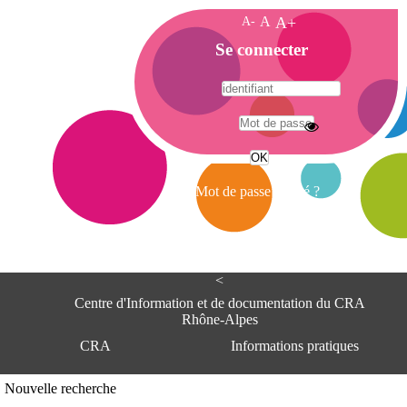
A-
A
A+
A
Se connecter
c
c
u
e
A
i
d
l
r
Mot de passe oublié ?
e
s
s
e
<
C
e
Centre d'Information et de documentation du CRA
n
Rhône-Alpes
t
CRA
Informations pratiques
r
e
d
Adresse
Nouvelle recherche
'
Centre d'information et de documentat