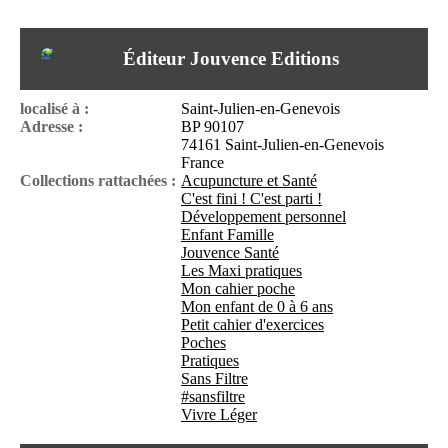
I
du CRA Rhône-Alpes
n
Centre Hospitalier le Vinatier
f
bât 211
Éditeur Jouvence Editions
o
95, Bd Pinel
r
69678 Bron Cedex
m
Horaires
localisé à :
Saint-Julien-en-Genevois
a
Lundi au Vendredi
Adresse :
BP 90107
t
9h00-12h00 13h30-16h00
74161 Saint-Julien-en-Genevois
i
Contact
France
o
Tél:
+33(0)4 37 91 54 65
Collections rattachées :
Acupuncture et Santé
n
Fax:
+33(0)4 37 91 54 37
C'est fini ! C'est parti !
e
Mail
Développement personnel
t
Enfant Famille
d
Jouvence Santé
e
Les Maxi pratiques
D
Mon cahier poche
o
Mon enfant de 0 à 6 ans
c
Petit cahier d'exercices
u
Poches
m
Pratiques
e
Sans Filtre
n
#sansfiltre
t
Vivre Léger
a
t