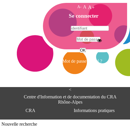
A-
A
A+
A
Se connecter
c
c
u
e
A
i
d
l
r
Mot de passe oublié ?
e
s
s
e
<
C
e
Centre d'Information et de documentation du CRA
n
Rhône-Alpes
t
CRA
Informations pratiques
r
e
d
Adresse
Nouvelle recherche
'
Centre d'information et de documentat