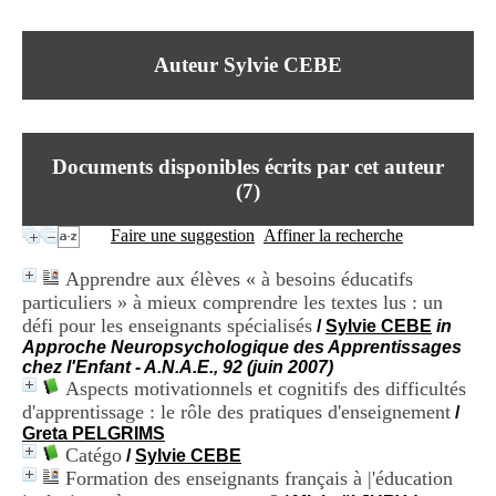
I
du CRA Rhône-Alpes
n
Centre Hospitalier le Vinatier
f
bât 211
Auteur Sylvie CEBE
o
95, Bd Pinel
r
69678 Bron Cedex
m
Horaires
a
Lundi au Vendredi
t
9h00-12h00 13h30-16h00
Documents disponibles écrits par cet auteur
i
Contact
o
(
7
)
Tél:
+33(0)4 37 91 54 65
n
Fax:
+33(0)4 37 91 54 37
e
Faire une suggestion
Affiner la recherche
Mail
t
d
Apprendre aux élèves « à besoins éducatifs
e
particuliers » à mieux comprendre les textes lus : un
D
défi pour les enseignants spécialisés
o
/
Sylvie CEBE
in
c
Approche Neuropsychologique des Apprentissages
u
chez l'Enfant - A.N.A.E., 92 (juin 2007)
m
Aspects motivationnels et cognitifs des difficultés
e
d'apprentissage : le rôle des pratiques d'enseignement
/
n
Greta PELGRIMS
t
Catégo
/
Sylvie CEBE
a
Formation des enseignants français à |'éducation
t