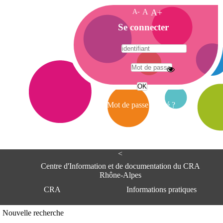
A-
A
A+
A
Se connecter
c
c
u
e
A
i
d
l
r
Mot de passe oublié ?
e
s
s
e
<
C
e
Centre d'Information et de documentation du CRA
n
Rhône-Alpes
t
CRA
Informations pratiques
r
e
d
Adresse
Nouvelle recherche
'
Centre d'information et de documentat