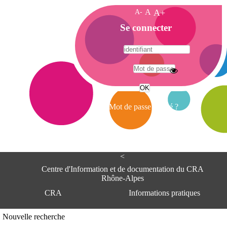
A-
A
A+
A
Se connecter
c
c
u
e
A
i
d
l
r
Mot de passe oublié ?
e
s
s
e
<
C
e
Centre d'Information et de documentation du CRA
n
Rhône-Alpes
t
CRA
Informations pratiques
r
e
d
Adresse
Nouvelle recherche
'
Centre d'information et de documentat