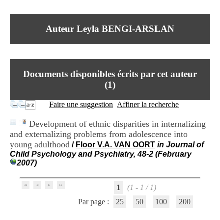
I
du CRA Rhône-Alpes
n
Centre Hospitalier le Vinatier
f
bât 211
Auteur Leyla BENGI-ARSLAN
o
95, Bd Pinel
r
69678 Bron Cedex
m
Horaires
a
Lundi au Vendredi
t
9h00-12h00 13h30-16h00
Documents disponibles écrits par cet auteur
i
Contact
o
(
1
)
Tél:
+33(0)4 37 91 54 65
n
Fax:
+33(0)4 37 91 54 37
e
Faire une suggestion
Affiner la recherche
Mail
t
d
Development of ethnic disparities in internalizing
e
and externalizing problems from adolescence into
D
young adulthood
o
/
Floor V.A. VAN OORT
in Journal of
c
Child Psychology and Psychiatry, 48-2 (February
u
2007)
m
e
1
(1 - 1 / 1)
n
t
Par page :
25
50
100
200
a
t