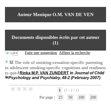
I
du CRA Rhône-Alpes
n
Centre Hospitalier le Vinatier
f
bât 211
Auteur Monique O.M. VAN DE VEN
o
95, Bd Pinel
r
69678 Bron Cedex
m
Horaires
a
Lundi au Vendredi
t
9h00-12h00 13h30-16h00
Documents disponibles écrits par cet auteur
i
Contact
o
(
1
)
Tél:
+33(0)4 37 91 54 65
n
Fax:
+33(0)4 37 91 54 37
e
Faire une suggestion
Affiner la recherche
Mail
t
d
The role of smoking-cessation-specific parenting
e
in adolescent smoking-specific cognitions and readiness
D
to quit
o
/
Rinka M.P. VAN ZUNDERT
in Journal of Child
c
Psychology and Psychiatry, 48-2 (February 2007)
u
m
1
(1 - 1 / 1)
e
n
Par page :
25
50
100
200
t
a
t