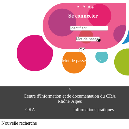
A-
A
A+
A
Se connecter
c
c
u
e
A
i
d
l
r
Mot de passe oublié ?
e
s
s
e
<
C
e
Centre d'Information et de documentation du CRA
n
Rhône-Alpes
t
CRA
Informations pratiques
r
e
d
Adresse
Nouvelle recherche
'
Centre d'information et de documentat