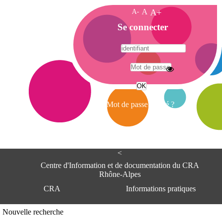
A-
A
A+
A
Se connecter
c
c
u
e
A
i
d
l
r
Mot de passe oublié ?
e
s
s
e
<
C
e
Centre d'Information et de documentation du CRA
n
Rhône-Alpes
t
CRA
Informations pratiques
r
e
d
Adresse
Nouvelle recherche
'
Centre d'information et de documentat