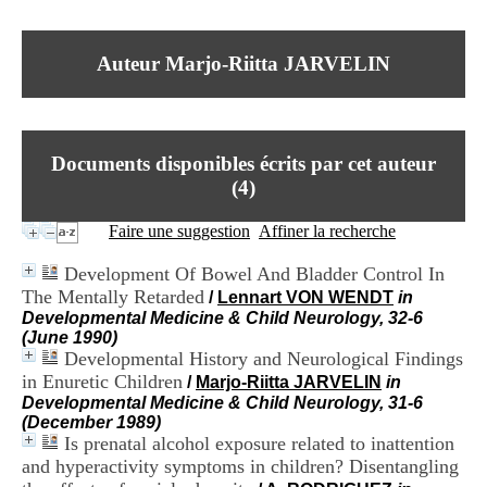
I
du CRA Rhône-Alpes
n
Centre Hospitalier le Vinatier
f
bât 211
Auteur Marjo-Riitta JARVELIN
o
95, Bd Pinel
r
69678 Bron Cedex
m
Horaires
a
Lundi au Vendredi
t
9h00-12h00 13h30-16h00
Documents disponibles écrits par cet auteur
i
Contact
o
(
4
)
Tél:
+33(0)4 37 91 54 65
n
Fax:
+33(0)4 37 91 54 37
e
Faire une suggestion
Affiner la recherche
Mail
t
d
Development Of Bowel And Bladder Control In
e
The Mentally Retarded
/
Lennart VON WENDT
in
D
Developmental Medicine & Child Neurology, 32-6
o
(June 1990)
c
Developmental History and Neurological Findings
u
m
in Enuretic Children
/
Marjo-Riitta JARVELIN
in
e
Developmental Medicine & Child Neurology, 31-6
n
(December 1989)
t
Is prenatal alcohol exposure related to inattention
a
and hyperactivity symptoms in children? Disentangling
t