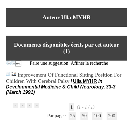
I
du CRA Rhône-Alpes
n
Centre Hospitalier le Vinatier
f
bât 211
Auteur Ulla MYHR
o
95, Bd Pinel
r
69678 Bron Cedex
m
Horaires
a
Lundi au Vendredi
t
9h00-12h00 13h30-16h00
Documents disponibles écrits par cet auteur
i
Contact
o
(
1
)
Tél:
+33(0)4 37 91 54 65
n
Fax:
+33(0)4 37 91 54 37
e
Faire une suggestion
Affiner la recherche
Mail
t
d
Improvement Of Functional Sitting Position For
e
Children With Cerebral Palsy
/
Ulla MYHR
in
D
Developmental Medicine & Child Neurology, 33-3
o
(March 1991)
c
u
m
1
(1 - 1 / 1)
e
n
Par page :
25
50
100
200
t
a
t