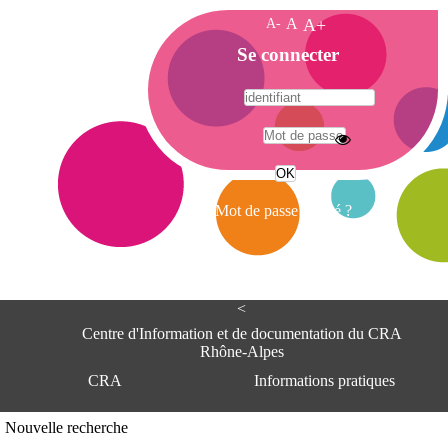
A-
A
A+
A
Se connecter
c
c
u
e
A
i
d
l
r
Mot de passe oublié ?
e
s
s
e
<
C
e
Centre d'Information et de documentation du CRA
n
Rhône-Alpes
t
CRA
Informations pratiques
r
e
d
Adresse
Nouvelle recherche
'
Centre d'information et de documentat