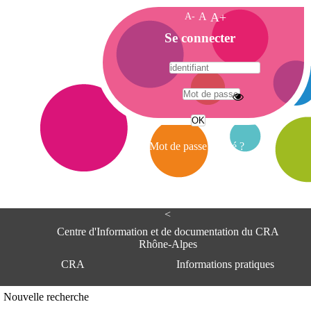
A-
A
A+
A
Se connecter
c
c
u
e
A
i
d
l
r
Mot de passe oublié ?
e
s
s
e
<
C
e
Centre d'Information et de documentation du CRA
n
Rhône-Alpes
t
CRA
Informations pratiques
r
e
d
Adresse
Nouvelle recherche
'
Centre d'information et de documentat