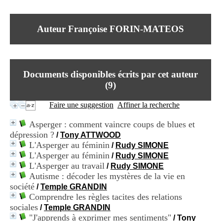
I
du CRA Rhône-Alpes
n
Centre Hospitalier le Vinatier
f
bât 211
Auteur Françoise FORIN-MATEOS
o
95, Bd Pinel
r
69678 Bron Cedex
m
Horaires
a
Lundi au Vendredi
t
9h00-12h00 13h30-16h00
Documents disponibles écrits par cet auteur
i
Contact
o
(
9
)
Tél:
+33(0)4 37 91 54 65
n
Fax:
+33(0)4 37 91 54 37
e
Faire une suggestion
Affiner la recherche
Mail
t
d
Asperger : comment vaincre coups de blues et
e
dépression ?
/
Tony ATTWOOD
D
L'Asperger au féminin
o
/
Rudy SIMONE
c
L'Asperger au féminin
/
Rudy SIMONE
u
L'Asperger au travail
/
Rudy SIMONE
m
Autisme : décoder les mystères de la vie en
e
société
/
Temple GRANDIN
n
Comprendre les règles tacites des relations
t
sociales
a
/
Temple GRANDIN
t
"J'apprends à exprimer mes sentiments"
/
Tony