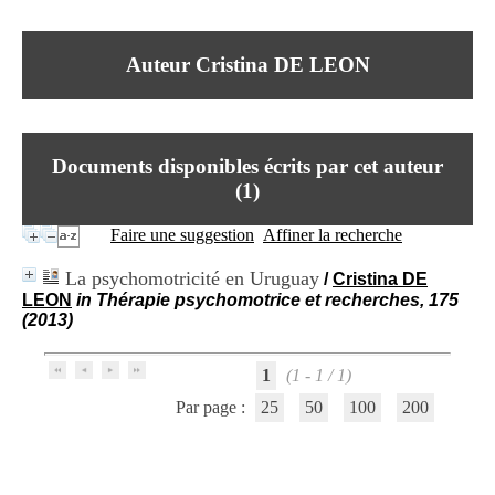
I
du CRA Rhône-Alpes
n
Centre Hospitalier le Vinatier
f
bât 211
Auteur Cristina DE LEON
o
95, Bd Pinel
r
69678 Bron Cedex
m
Horaires
a
Lundi au Vendredi
t
9h00-12h00 13h30-16h00
Documents disponibles écrits par cet auteur
i
Contact
o
(
1
)
Tél:
+33(0)4 37 91 54 65
n
Fax:
+33(0)4 37 91 54 37
e
Faire une suggestion
Affiner la recherche
Mail
t
d
La psychomotricité en Uruguay
/
Cristina DE
e
LEON
in Thérapie psychomotrice et recherches, 175
D
(2013)
o
c
u
1
(1 - 1 / 1)
m
e
Par page :
25
50
100
200
n
t
a
t