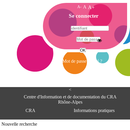
A-
A
A+
A
Se connecter
c
c
u
e
A
i
d
l
r
Mot de passe oublié ?
e
s
s
e
<
C
e
Centre d'Information et de documentation du CRA
n
Rhône-Alpes
t
CRA
Informations pratiques
r
e
d
Adresse
Nouvelle recherche
'
Centre d'information et de documentat