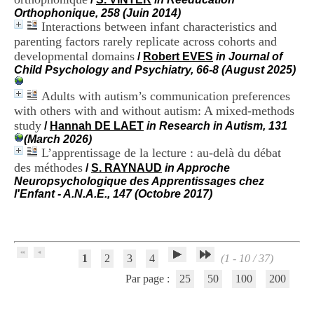
H
Orthophonique, 258 (Juin 2014)
o
Interactions between infant characteristics and
s
parenting factors rarely replicate across cohorts and
p
developmental domains
/
Robert EVES
in Journal of
i
Child Psychology and Psychiatry, 66-8 (August 2025)
t
a
Adults with autism’s communication preferences
l
i
with others with and without autism: A mixed-methods
e
study
/
Hannah DE LAET
in Research in Autism, 131
r
(March 2026)
l
L’apprentissage de la lecture : au-delà du débat
e
des méthodes
/
S. RAYNAUD
in Approche
V
Neuropsychologique des Apprentissages chez
i
l'Enfant - A.N.A.E., 147 (Octobre 2017)
n
a
t
i
e
1
2
3
4
(1 - 10 / 37)
r
,
Par page :
25
50
100
200
b
â
t