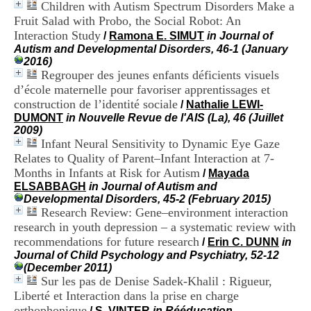
Children with Autism Spectrum Disorders Make a
i
o
Fruit Salad with Probo, the Social Robot: An
n
Interaction Study
/
Ramona E. SIMUT
in Journal of
d
Autism and Developmental Disorders, 46-1 (January
u
2016)
C
Regrouper des jeunes enfants déficients visuels
R
d’école maternelle pour favoriser apprentissages et
A
construction de l’identité sociale
/
Nathalie LEWI-
R
DUMONT
in Nouvelle Revue de l'AIS (La), 46 (Juillet
h
2009)
ô
Infant Neural Sensitivity to Dynamic Eye Gaze
n
e
Relates to Quality of Parent–Infant Interaction at 7-
-
Months in Infants at Risk for Autism
/
Mayada
A
ELSABBAGH
in Journal of Autism and
l
Developmental Disorders, 45-2 (February 2015)
p
Research Review: Gene–environment interaction
e
research in youth depression – a systematic review with
s
recommendations for future research
/
Erin C. DUNN
in
C
Journal of Child Psychology and Psychiatry, 52-12
e
(December 2011)
n
Sur les pas de Denise Sadek-Khalil : Rigueur,
t
r
Liberté et Interaction dans la prise en charge
e
orthophonique
/
S. VINTER
in Rééducation