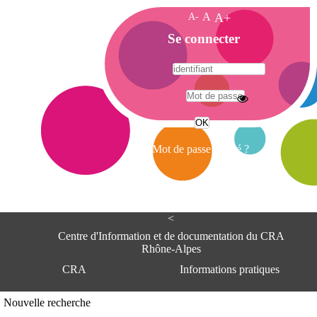
A-
A
A+
A
Se connecter
c
c
u
e
A
i
d
l
r
Mot de passe oublié ?
e
s
s
e
<
C
e
Centre d'Information et de documentation du CRA
n
Rhône-Alpes
t
CRA
Informations pratiques
r
e
d
Adresse
Nouvelle recherche
'
Centre d'information et de documentat