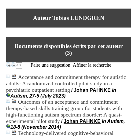
I
du CRA Rhône-Alpes
n
Centre Hospitalier le Vinatier
f
bât 211
Auteur Tobias LUNDGREN
o
95, Bd Pinel
r
69678 Bron Cedex
m
Horaires
a
Lundi au Vendredi
t
9h00-12h00 13h30-16h00
Documents disponibles écrits par cet auteur
i
Contact
o
(
3
)
Tél:
+33(0)4 37 91 54 65
n
Fax:
+33(0)4 37 91 54 37
e
Faire une suggestion
Affiner la recherche
Mail
t
d
Acceptance and commitment therapy for autistic
e
adults: A randomized controlled pilot study in a
D
psychiatric outpatient setting
o
/
Johan PAHNKE
in
c
Autism, 27-5 (July 2023)
u
Outcomes of an acceptance and commitment
m
therapy-based skills training group for students with
e
high-functioning autism spectrum disorder: A quasi-
n
experimental pilot study
/
Johan PAHNKE
in Autism,
t
18-8 (November 2014)
a
Technology-delivered cognitive-behavioral
t