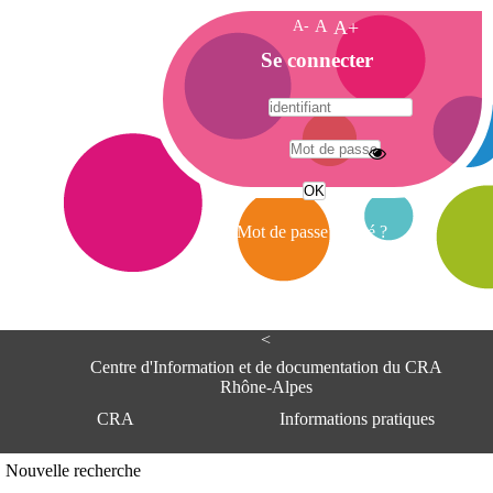
A-
A
A+
A
Se connecter
c
c
u
e
A
i
d
l
r
Mot de passe oublié ?
e
s
s
e
<
C
e
Centre d'Information et de documentation du CRA
n
Rhône-Alpes
t
CRA
Informations pratiques
r
e
d
Adresse
Nouvelle recherche
'
Centre d'information et de documentat