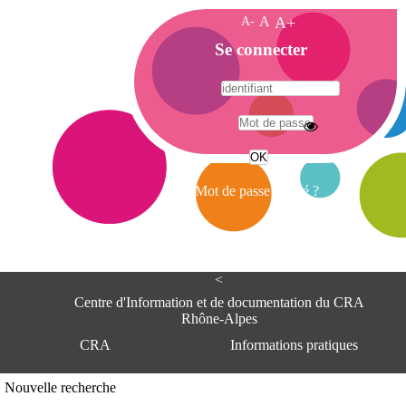
A-
A
A+
A
Se connecter
c
c
u
e
A
i
d
l
r
Mot de passe oublié ?
e
s
s
e
<
C
e
Centre d'Information et de documentation du CRA
n
Rhône-Alpes
t
CRA
Informations pratiques
r
e
d
Adresse
Nouvelle recherche
'
Centre d'information et de documentat