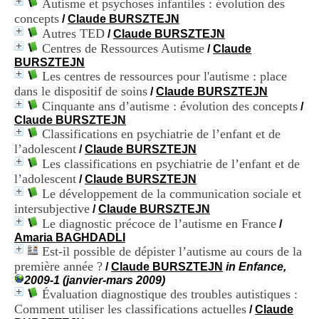
Autisme et psychoses infantiles : évolution des
i
concepts
o
/
Claude BURSZTEJN
n
Autres TED
/
Claude BURSZTEJN
d
Centres de Ressources Autisme
/
Claude
u
BURSZTEJN
C
Les centres de ressources pour l'autisme : place
R
dans le dispositif de soins
/
Claude BURSZTEJN
A
Cinquante ans d’autisme : évolution des concepts
/
R
Claude BURSZTEJN
h
Classifications en psychiatrie de l’enfant et de
ô
n
l’adolescent
/
Claude BURSZTEJN
e
Les classifications en psychiatrie de l’enfant et de
-
l’adolescent
/
Claude BURSZTEJN
A
Le développement de la communication sociale et
l
intersubjective
/
Claude BURSZTEJN
p
Le diagnostic précoce de l’autisme en France
e
/
s
Amaria BAGHDADLI
C
Est-il possible de dépister l’autisme au cours de la
e
première année ?
/
Claude BURSZTEJN
in Enfance,
n
2009-1 (janvier-mars 2009)
t
Évaluation diagnostique des troubles autistiques :
r
Comment utiliser les classifications actuelles
/
Claude
e