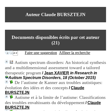
I
du CRA Rhône-Alpes
n
Centre Hospitalier le Vinatier
f
bât 211
Auteur Claude BURSZTEJN
o
95, Bd Pinel
r
69678 Bron Cedex
m
Horaires
a
Lundi au Vendredi
t
9h00-12h00 13h30-16h00
Documents disponibles écrits par cet auteur
i
Contact
o
(
21
)
Tél:
+33(0)4 37 91 54 65
n
Fax:
+33(0)4 37 91 54 37
e
Faire une suggestion
Affiner la recherche
Mail
t
d
Autism spectrum disorders: An historical synthesis
e
and a multidimensional assessment toward a tailored
D
therapeutic program
o
/
Jean XAVIER
in Research in
c
Autism Spectrum Disorders, 18 (October 2015)
u
De l’autisme de Kanner aux troubles autistiques:
m
évolution des idées et des concepts
/
Claude
e
BURSZTEJN
n
Autisme et à la limite de l’autisme: Classifications
t
des troubles envahissants du développement
/
Claude
a
BURSZTEJN
t