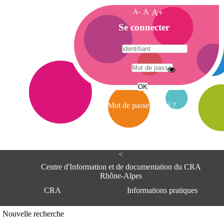
A-
A
A+
A
Se connecter
c
c
u
e
A
i
d
l
r
Mot de passe oublié ?
e
s
s
e
<
C
e
Centre d'Information et de documentation du CRA
n
Rhône-Alpes
t
CRA
Informations pratiques
r
e
d
Adresse
Nouvelle recherche
'
Centre d'information et de documentat