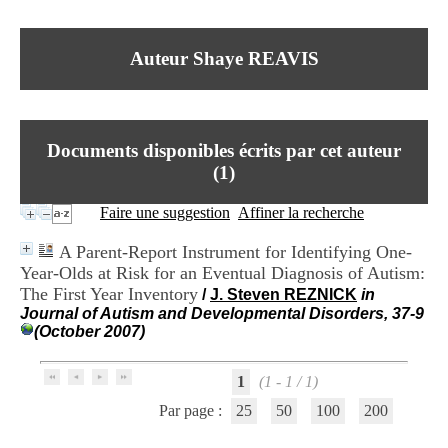
I
du CRA Rhône-Alpes
n
Centre Hospitalier le Vinatier
f
bât 211
Auteur Shaye REAVIS
o
95, Bd Pinel
r
69678 Bron Cedex
m
Horaires
a
Lundi au Vendredi
t
9h00-12h00 13h30-16h00
Documents disponibles écrits par cet auteur
i
Contact
o
(
1
)
Tél:
+33(0)4 37 91 54 65
n
Fax:
+33(0)4 37 91 54 37
e
Faire une suggestion
Affiner la recherche
Mail
t
d
A Parent-Report Instrument for Identifying One-
e
Year-Olds at Risk for an Eventual Diagnosis of Autism:
D
The First Year Inventory
o
/
J. Steven REZNICK
in
c
Journal of Autism and Developmental Disorders, 37-9
u
(October 2007)
m
e
1
(1 - 1 / 1)
n
t
Par page :
25
50
100
200
a
t