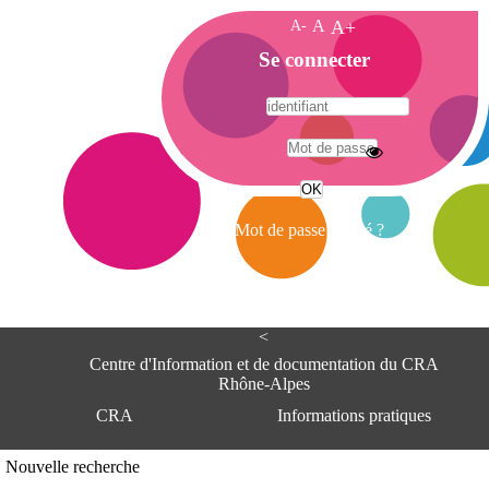
A-
A
A+
A
Se connecter
c
c
u
e
A
i
d
l
r
Mot de passe oublié ?
e
s
s
e
<
C
e
Centre d'Information et de documentation du CRA
n
Rhône-Alpes
t
CRA
Informations pratiques
r
e
d
Adresse
Nouvelle recherche
'
Centre d'information et de documentat