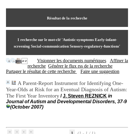
I
du CRA Rhône-Alpes
n
Centre Hospitalier le Vinatier
f
bât 211
o
Résultat de la recherche
95, Bd Pinel
r
69678 Bron Cedex
m
Horaires
a
Lundi au Vendredi
t
1
recherche sur le mot-clé
'Autistic-symptoms Early-infant-
9h00-12h00 13h30-16h00
i
Contact
screening Social-communication Sensory-regulatory-functions'
o
Tél:
+33(0)4 37 91 54 65
n
Fax:
+33(0)4 37 91 54 37
Visionner les documents numériques
Affiner la
e
Mail
recherche
Générer le flux rss de la recherche
t
Partager le résultat de cette recherche
Faire une suggestion
d
e
D
A Parent-Report Instrument for Identifying One-
o
Year-Olds at Risk for an Eventual Diagnosis of Autism:
c
The First Year Inventory
/
J. Steven REZNICK
in
u
Journal of Autism and Developmental Disorders, 37-9
m
(October 2007)
e
n
t
a
t
1
(1 - 1 / 1)