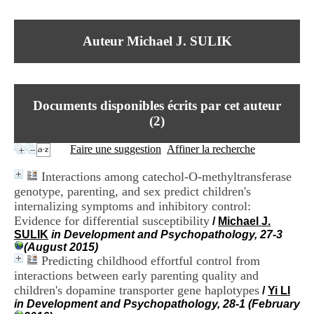
I
du CRA Rhône-Alpes
n
Centre Hospitalier le Vinatier
f
bât 211
Auteur Michael J. SULIK
o
95, Bd Pinel
r
69678 Bron Cedex
m
Horaires
a
Lundi au Vendredi
t
9h00-12h00 13h30-16h00
Documents disponibles écrits par cet auteur
i
Contact
o
(
2
)
Tél:
+33(0)4 37 91 54 65
n
Fax:
+33(0)4 37 91 54 37
e
Faire une suggestion
Affiner la recherche
Mail
t
d
Interactions among catechol-O-methyltransferase
e
genotype, parenting, and sex predict children's
D
internalizing symptoms and inhibitory control:
o
c
Evidence for differential susceptibility
/
Michael J.
u
SULIK
in Development and Psychopathology, 27-3
m
(August 2015)
e
Predicting childhood effortful control from
n
interactions between early parenting quality and
t
children's dopamine transporter gene haplotypes
/
Yi LI
a
in Development and Psychopathology, 28-1 (February
t