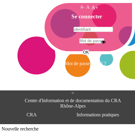
A-
A
A+
A
Se connecter
c
c
u
e
A
i
d
l
r
Mot de passe oublié ?
e
s
s
e
<
C
e
Centre d'Information et de documentation du CRA
n
Rhône-Alpes
t
CRA
Informations pratiques
r
e
d
Adresse
Nouvelle recherche
'
Centre d'information et de documentat