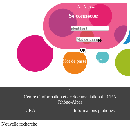
A-
A
A+
A
Se connecter
c
c
u
e
A
i
d
l
r
Mot de passe oublié ?
e
s
s
e
<
C
e
Centre d'Information et de documentation du CRA
n
Rhône-Alpes
t
CRA
Informations pratiques
r
e
d
Adresse
Nouvelle recherche
'
Centre d'information et de documentat