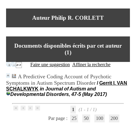
I
du CRA Rhône-Alpes
n
Centre Hospitalier le Vinatier
f
bât 211
Auteur Philip R. CORLETT
o
95, Bd Pinel
r
69678 Bron Cedex
m
Horaires
a
Lundi au Vendredi
t
9h00-12h00 13h30-16h00
Documents disponibles écrits par cet auteur
i
Contact
o
(
1
)
Tél:
+33(0)4 37 91 54 65
n
Fax:
+33(0)4 37 91 54 37
e
Faire une suggestion
Affiner la recherche
Mail
t
d
A Predictive Coding Account of Psychotic
e
Symptoms in Autism Spectrum Disorder
/
Gerrit I. VAN
D
SCHALKWYK
in Journal of Autism and
o
Developmental Disorders, 47-5 (May 2017)
c
u
m
1
(1 - 1 / 1)
e
n
Par page :
25
50
100
200
t
a
t