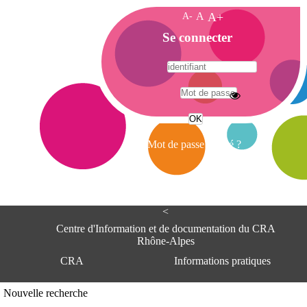
A-
A
A+
A
Se connecter
c
c
u
e
A
i
d
l
r
Mot de passe oublié ?
e
s
s
e
<
C
e
Centre d'Information et de documentation du CRA
n
Rhône-Alpes
t
CRA
Informations pratiques
r
e
d
Adresse
Nouvelle recherche
'
Centre d'information et de documentat