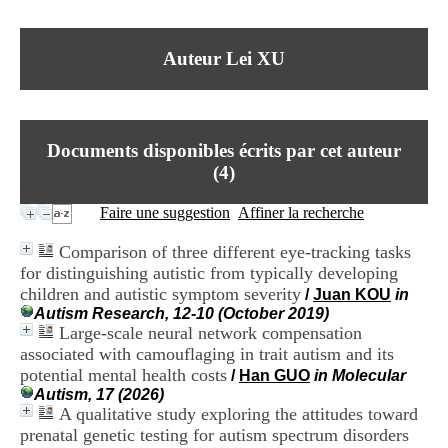
I
du CRA Rhône-Alpes
n
Centre Hospitalier le Vinatier
f
bât 211
Auteur Lei XU
o
95, Bd Pinel
r
69678 Bron Cedex
m
Horaires
a
Lundi au Vendredi
t
9h00-12h00 13h30-16h00
Documents disponibles écrits par cet auteur
i
Contact
o
(
4
)
Tél:
+33(0)4 37 91 54 65
n
Fax:
+33(0)4 37 91 54 37
e
Faire une suggestion
Affiner la recherche
Mail
t
d
Comparison of three different eye-tracking tasks
e
for distinguishing autistic from typically developing
D
children and autistic symptom severity
o
/
Juan KOU
in
c
Autism Research, 12-10 (October 2019)
u
Large-scale neural network compensation
m
associated with camouflaging in trait autism and its
e
potential mental health costs
/
Han GUO
in Molecular
n
Autism, 17 (2026)
t
A qualitative study exploring the attitudes toward
a
prenatal genetic testing for autism spectrum disorders
t