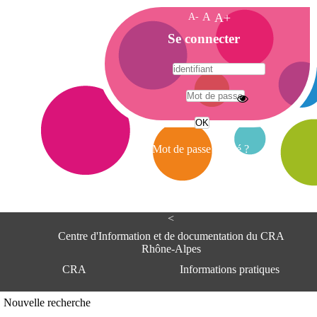
A-
A
A+
A
Se connecter
c
c
u
e
A
i
d
l
r
Mot de passe oublié ?
e
s
s
e
<
C
e
Centre d'Information et de documentation du CRA
n
Rhône-Alpes
t
CRA
Informations pratiques
r
e
d
Adresse
Nouvelle recherche
'
Centre d'information et de documentat