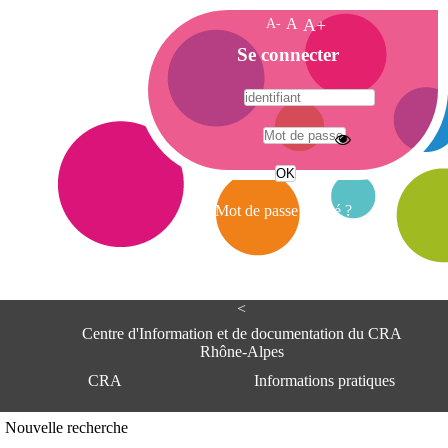
A-
A
A+
A
Se connecter
c
c
u
e
A
i
d
l
r
Mot de passe oublié ?
e
s
s
e
<
C
e
Centre d'Information et de documentation du CRA
n
Rhône-Alpes
t
CRA
Informations pratiques
r
e
d
Adresse
Nouvelle recherche
'
Centre d'information et de documentat