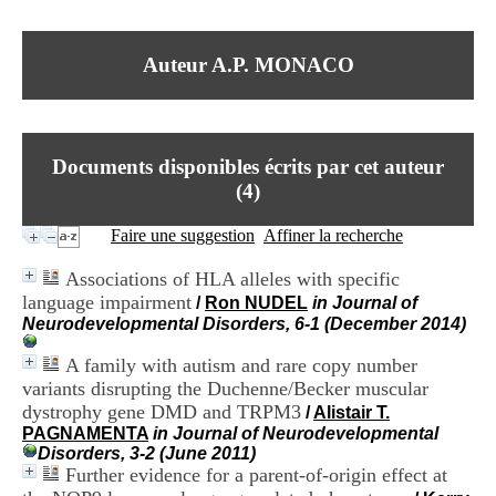
I
du CRA Rhône-Alpes
n
Centre Hospitalier le Vinatier
f
bât 211
Auteur A.P. MONACO
o
95, Bd Pinel
r
69678 Bron Cedex
m
Horaires
a
Lundi au Vendredi
t
9h00-12h00 13h30-16h00
Documents disponibles écrits par cet auteur
i
Contact
o
(
4
)
Tél:
+33(0)4 37 91 54 65
n
Fax:
+33(0)4 37 91 54 37
e
Faire une suggestion
Affiner la recherche
Mail
t
d
Associations of HLA alleles with specific
e
language impairment
/
Ron NUDEL
in Journal of
D
Neurodevelopmental Disorders, 6-1 (December 2014)
o
c
A family with autism and rare copy number
u
m
variants disrupting the Duchenne/Becker muscular
e
dystrophy gene DMD and TRPM3
/
Alistair T.
n
PAGNAMENTA
in Journal of Neurodevelopmental
t
Disorders, 3-2 (June 2011)
a
Further evidence for a parent-of-origin effect at
t