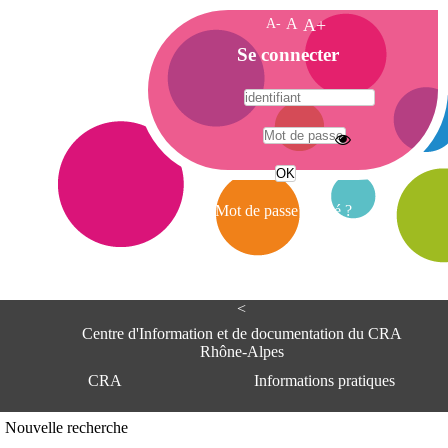
A-
A
A+
A
Se connecter
c
c
u
e
A
i
d
l
r
Mot de passe oublié ?
e
s
s
e
<
C
e
Centre d'Information et de documentation du CRA
n
Rhône-Alpes
t
CRA
Informations pratiques
r
e
d
Adresse
Nouvelle recherche
'
Centre d'information et de documentat