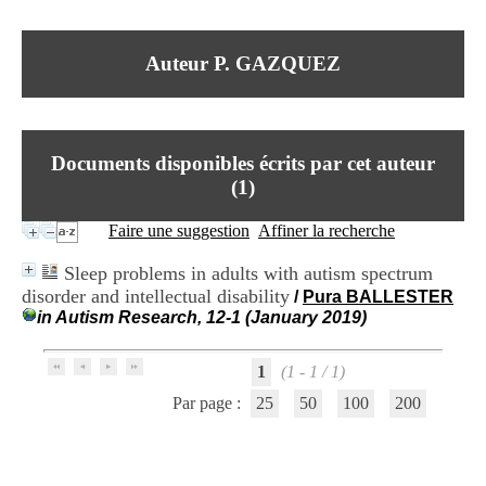
I
du CRA Rhône-Alpes
n
Centre Hospitalier le Vinatier
f
bât 211
Auteur P. GAZQUEZ
o
95, Bd Pinel
r
69678 Bron Cedex
m
Horaires
a
Lundi au Vendredi
t
9h00-12h00 13h30-16h00
Documents disponibles écrits par cet auteur
i
Contact
o
(
1
)
Tél:
+33(0)4 37 91 54 65
n
Fax:
+33(0)4 37 91 54 37
e
Faire une suggestion
Affiner la recherche
Mail
t
d
Sleep problems in adults with autism spectrum
e
disorder and intellectual disability
/
Pura BALLESTER
D
in Autism Research, 12-1 (January 2019)
o
c
u
1
(1 - 1 / 1)
m
e
Par page :
25
50
100
200
n
t
a
t