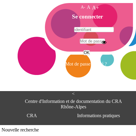
A-
A
A+
A
Se connecter
c
c
u
e
A
i
d
l
r
Mot de passe oublié ?
e
s
s
e
<
C
e
Centre d'Information et de documentation du CRA
n
Rhône-Alpes
t
CRA
Informations pratiques
r
e
d
Adresse
Nouvelle recherche
'
Centre d'information et de documentat