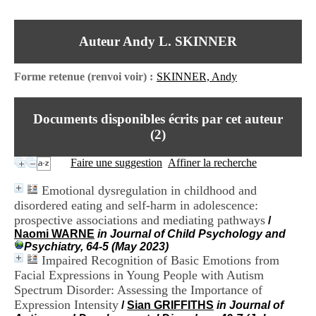
I
du CRA Rhône-Alpes
n
Centre Hospitalier le Vinatier
f
bât 211
Auteur Andy L. SKINNER
o
95, Bd Pinel
r
69678 Bron Cedex
m
Horaires
Forme retenue (renvoi voir) :
SKINNER, Andy
a
Lundi au Vendredi
t
9h00-12h00 13h30-16h00
i
Contact
Documents disponibles écrits par cet auteur
o
Tél:
+33(0)4 37 91 54 65
n
(
2
)
Fax:
+33(0)4 37 91 54 37
e
Mail
t
Faire une suggestion
Affiner la recherche
d
e
Emotional dysregulation in childhood and
D
disordered eating and self-harm in adolescence:
o
prospective associations and mediating pathways
c
/
u
Naomi WARNE
in Journal of Child Psychology and
m
Psychiatry, 64-5 (May 2023)
e
Impaired Recognition of Basic Emotions from
n
Facial Expressions in Young People with Autism
t
Spectrum Disorder: Assessing the Importance of
a
Expression Intensity
/
Sian GRIFFITHS
in Journal of
t