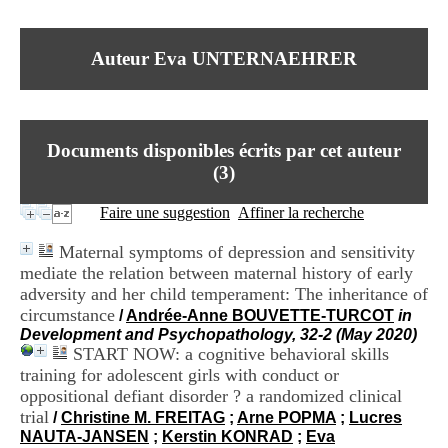
I
du CRA Rhône-Alpes
n
Centre Hospitalier le Vinatier
f
bât 211
Auteur Eva UNTERNAEHRER
o
95, Bd Pinel
r
69678 Bron Cedex
m
Horaires
a
Lundi au Vendredi
t
9h00-12h00 13h30-16h00
Documents disponibles écrits par cet auteur
i
Contact
o
(
3
)
Tél:
+33(0)4 37 91 54 65
n
Fax:
+33(0)4 37 91 54 37
e
Faire une suggestion
Affiner la recherche
Mail
t
d
Maternal symptoms of depression and sensitivity
e
mediate the relation between maternal history of early
D
adversity and her child temperament: The inheritance of
o
c
circumstance
/
Andrée-Anne BOUVETTE-TURCOT
in
u
Development and Psychopathology, 32-2 (May 2020)
m
START NOW: a cognitive behavioral skills
e
training for adolescent girls with conduct or
n
oppositional defiant disorder ? a randomized clinical
t
trial
/
Christine M. FREITAG
;
Arne POPMA
;
Lucres
a
NAUTA-JANSEN
;
Kerstin KONRAD
;
Eva
t