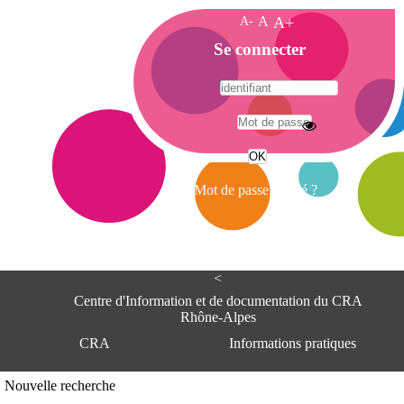
A-
A
A+
A
Se connecter
c
c
u
e
A
i
d
l
r
Mot de passe oublié ?
e
s
s
e
<
C
e
Centre d'Information et de documentation du CRA
n
Rhône-Alpes
t
CRA
Informations pratiques
r
e
d
Adresse
Nouvelle recherche
'
Centre d'information et de documentat