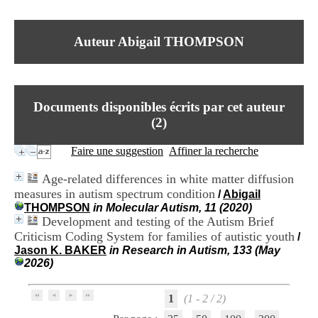
I
du CRA Rhône-Alpes
n
Centre Hospitalier le Vinatier
f
bât 211
Auteur Abigail THOMPSON
o
95, Bd Pinel
r
69678 Bron Cedex
m
Horaires
a
Lundi au Vendredi
t
9h00-12h00 13h30-16h00
Documents disponibles écrits par cet auteur
i
Contact
o
(
2
)
Tél:
+33(0)4 37 91 54 65
n
Fax:
+33(0)4 37 91 54 37
e
Faire une suggestion
Affiner la recherche
Mail
t
d
Age-related differences in white matter diffusion
e
measures in autism spectrum condition
/
Abigail
D
THOMPSON
in Molecular Autism, 11 (2020)
o
Development and testing of the Autism Brief
c
u
Criticism Coding System for families of autistic youth
/
m
Jason K. BAKER
in Research in Autism, 133 (May
e
2026)
n
t
a
1
(1 - 2 / 2)
t