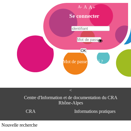
A-
A
A+
A
Se connecter
c
c
u
e
A
i
d
l
r
Mot de passe oublié ?
e
s
s
e
<
C
e
Centre d'Information et de documentation du CRA
n
Rhône-Alpes
t
CRA
Informations pratiques
r
e
d
Adresse
Nouvelle recherche
'
Centre d'information et de documentat