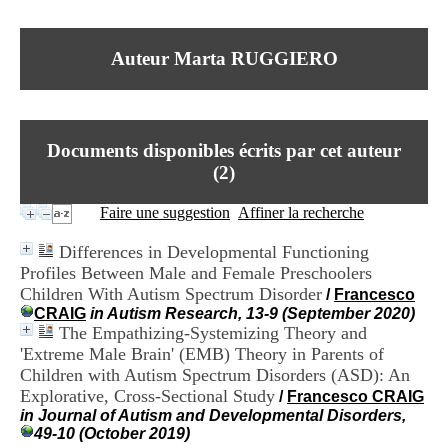
I
du CRA Rhône-Alpes
n
Centre Hospitalier le Vinatier
f
bât 211
Auteur Marta RUGGIERO
o
95, Bd Pinel
r
69678 Bron Cedex
m
Horaires
a
Lundi au Vendredi
t
9h00-12h00 13h30-16h00
Documents disponibles écrits par cet auteur
i
Contact
o
(
2
)
Tél:
+33(0)4 37 91 54 65
n
Fax:
+33(0)4 37 91 54 37
e
Faire une suggestion
Affiner la recherche
Mail
t
d
Differences in Developmental Functioning
e
Profiles Between Male and Female Preschoolers
D
Children With Autism Spectrum Disorder
o
/
Francesco
c
CRAIG
in Autism Research, 13-9 (September 2020)
u
The Empathizing-Systemizing Theory and
m
'Extreme Male Brain' (EMB) Theory in Parents of
e
Children with Autism Spectrum Disorders (ASD): An
n
Explorative, Cross-Sectional Study
/
Francesco CRAIG
t
in Journal of Autism and Developmental Disorders,
a
49-10 (October 2019)
t