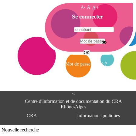
A-
A
A+
A
Se connecter
c
c
u
e
A
i
d
l
r
Mot de passe oublié ?
e
s
s
e
<
C
e
Centre d'Information et de documentation du CRA
n
Rhône-Alpes
t
CRA
Informations pratiques
r
e
d
Adresse
Nouvelle recherche
'
Centre d'information et de documentat