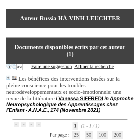
I
du CRA Rhône-Alpes
n
Centre Hospitalier le Vinatier
f
bât 211
Auteur Russia HÀ-VINH LEUCHTER
o
95, Bd Pinel
r
69678 Bron Cedex
m
Horaires
a
Lundi au Vendredi
t
9h00-12h00 13h30-16h00
Documents disponibles écrits par cet auteur
i
Contact
o
(
1
)
Tél:
+33(0)4 37 91 54 65
n
Fax:
+33(0)4 37 91 54 37
e
Faire une suggestion
Affiner la recherche
Mail
t
d
Les bénéfices des interventions basées sur la
e
pleine conscience pour les troubles
D
neurodéveloppementaux et socio-émotionnels: une
o
c
revue de la littérature
/
Vanessa SIFFREDI
in Approche
u
Neuropsychologique des Apprentissages chez
m
l'Enfant - A.N.A.E., 174 (Novembre 2021)
e
n
t
1
(1 - 1 / 1)
a
Par page :
25
50
100
200
t