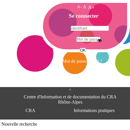
A-
A
A+
A
Se connecter
c
c
u
e
A
i
d
l
r
Mot de passe oublié ?
e
s
s
e
<
C
e
Centre d'Information et de documentation du CRA
n
Rhône-Alpes
t
CRA
Informations pratiques
r
e
d
Adresse
Nouvelle recherche
'
Centre d'information et de documentat