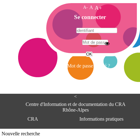
A-
A
A+
A
Se connecter
c
c
u
e
A
i
d
l
r
Mot de passe oublié ?
e
s
s
e
<
C
e
Centre d'Information et de documentation du CRA
n
Rhône-Alpes
t
CRA
Informations pratiques
r
e
d
Adresse
Nouvelle recherche
'
Centre d'information et de documentat