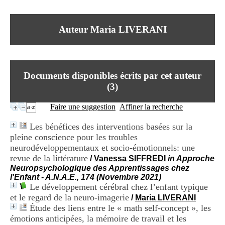
I
du CRA Rhône-Alpes
n
Centre Hospitalier le Vinatier
f
bât 211
Auteur Maria LIVERANI
o
95, Bd Pinel
r
69678 Bron Cedex
m
Horaires
a
Lundi au Vendredi
t
9h00-12h00 13h30-16h00
Documents disponibles écrits par cet auteur
i
Contact
o
(
3
)
Tél:
+33(0)4 37 91 54 65
n
Fax:
+33(0)4 37 91 54 37
e
Faire une suggestion
Affiner la recherche
Mail
t
d
Les bénéfices des interventions basées sur la
e
pleine conscience pour les troubles
D
neurodéveloppementaux et socio-émotionnels: une
o
c
revue de la littérature
/
Vanessa SIFFREDI
in Approche
u
Neuropsychologique des Apprentissages chez
m
l'Enfant - A.N.A.E., 174 (Novembre 2021)
e
Le développement cérébral chez l’enfant typique
n
et le regard de la neuro-imagerie
/
Maria LIVERANI
t
Étude des liens entre le « math self-concept », les
a
émotions anticipées, la mémoire de travail et les
t