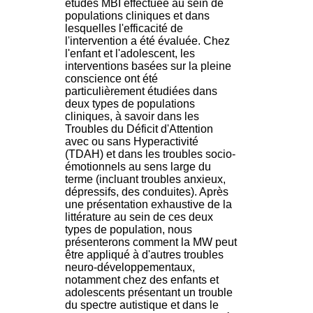
études MBI effectuée au sein de
H
populations cliniques et dans
o
lesquelles l'efficacité de
s
l'intervention a été évaluée. Chez
p
l'enfant et l'adolescent, les
i
interventions basées sur la pleine
t
conscience ont été
a
particulièrement étudiées dans
l
deux types de populations
i
cliniques, à savoir dans les
e
Troubles du Déficit d'Attention
r
avec ou sans Hyperactivité
l
(TDAH) et dans les troubles socio-
e
émotionnels au sens large du
V
terme (incluant troubles anxieux,
i
dépressifs, des conduites). Après
n
une présentation exhaustive de la
a
littérature au sein de ces deux
t
types de population, nous
i
présenterons comment la MW peut
e
être appliqué à d'autres troubles
r
neuro-développementaux,
,
notamment chez des enfants et
b
adolescents présentant un trouble
â
du spectre autistique et dans le
t