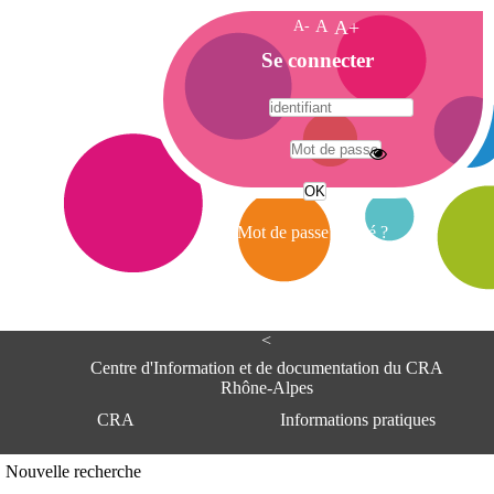
A-
A
A+
A
Se connecter
c
c
u
e
A
i
d
l
r
Mot de passe oublié ?
e
s
s
e
<
C
e
Centre d'Information et de documentation du CRA
n
Rhône-Alpes
t
CRA
Informations pratiques
r
e
d
Adresse
Nouvelle recherche
'
Centre d'information et de documentat