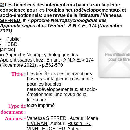
I
du CRA Rhône-Alpes
Les bénéfices des interventions basées sur la pleine
n
Centre Hospitalier le Vinatier
conscience pour les troubles neurodéveloppementaux et
f
bât 211
socio-émotionnels: une revue de la littérature
/
Vanessa
o
95, Bd Pinel
SIFFREDI
in Approche Neuropsychologique des
r
69678 Bron Cedex
Apprentissages chez l'Enfant - A.N.A.E., 174 (Novembre
m
Horaires
2021)
a
Lundi au Vendredi
t
Public
9h00-12h00 13h30-16h00
i
ISBD
Contact
o
[article]
Tél:
+33(0)4 37 91 54 65
n
in
Approche Neuropsychologique des
Fax:
+33(0)4 37 91 54 37
e
Apprentissages chez l'Enfant - A.N.A.E.
>
174
Mail
t
(Novembre 2021)
. - p.562-570
d
Titre :
Les bénéfices des interventions
e
basées sur la pleine conscience
D
pour les troubles
o
neurodéveloppementaux et socio-
c
émotionnels: une revue de la
u
littérature
m
Type de
texte imprimé
e
n
document :
t
Auteurs :
Vanessa SIFFREDI
, Auteur ;
Maria
a
LIVERANI
, Auteur ;
Russia HÀ-
t
VINH LEUCHTER
, Auteur