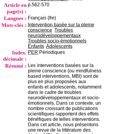
i
Article en
p.562-570
o
page(s) :
n
Langues :
Français (
fre
)
d
u
Mots-clés :
Intervention basée sur la pleine
C
conscience
Troubles
R
neurodéveloppementaux
A
Troubles socio-émotionnels
R
Enfants
Adolescents
h
Index.
PER
Périodiques
ô
décimale :
n
Résumé :
Les interventions basées sur la
e
pleine conscience (ou mindfulness
-
based interventions, MBI) sont de
A
plus en plus proposées aux
l
enfants et adolescents, notamment
p
dans le cadre de troubles
e
neurodéveloppementaux et socio-
s
émotionnels. Dans ce contexte, un
C
nombre croissant de publications
e
scientifiques rapportent des effets
n
bénéfiques de telles interventions.
t
Dans cet article, nous présentons
r
une revue de la littérature des
e