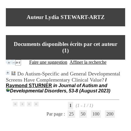
I
du CRA Rhône-Alpes
n
Centre Hospitalier le Vinatier
f
bât 211
Auteur Lydia STEWART-ARTZ
o
95, Bd Pinel
r
69678 Bron Cedex
m
Horaires
a
Lundi au Vendredi
t
9h00-12h00 13h30-16h00
Documents disponibles écrits par cet auteur
i
Contact
o
(
1
)
Tél:
+33(0)4 37 91 54 65
n
Fax:
+33(0)4 37 91 54 37
e
Faire une suggestion
Affiner la recherche
Mail
t
d
Do Autism-Specific and General Developmental
e
Screens Have Complementary Clinical Value?
/
D
Raymond STURNER
in Journal of Autism and
o
Developmental Disorders, 53-8 (August 2023)
c
u
m
1
(1 - 1 / 1)
e
n
Par page :
25
50
100
200
t
a
t