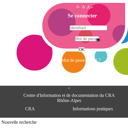
A-
A
A+
A
Se connecter
c
c
u
e
A
i
d
l
r
Mot de passe oublié ?
e
s
s
e
<
C
e
Centre d'Information et de documentation du CRA
n
Rhône-Alpes
t
CRA
Informations pratiques
r
e
d
Adresse
Nouvelle recherche
'
Centre d'information et de documentat