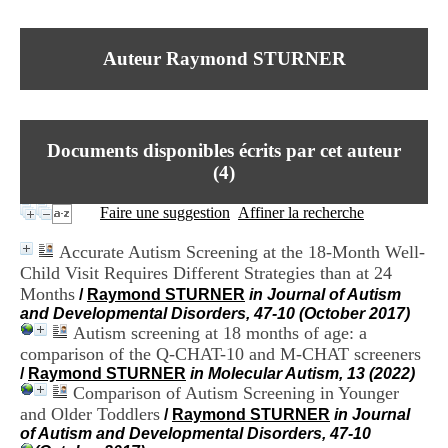
I
du CRA Rhône-Alpes
n
Centre Hospitalier le Vinatier
f
bât 211
Auteur Raymond STURNER
o
95, Bd Pinel
r
69678 Bron Cedex
m
Horaires
a
Lundi au Vendredi
t
9h00-12h00 13h30-16h00
Documents disponibles écrits par cet auteur
i
Contact
o
(
4
)
Tél:
+33(0)4 37 91 54 65
n
Fax:
+33(0)4 37 91 54 37
e
Faire une suggestion
Affiner la recherche
Mail
t
d
Accurate Autism Screening at the 18-Month Well-
e
Child Visit Requires Different Strategies than at 24
D
Months
o
/
Raymond STURNER
in Journal of Autism
c
and Developmental Disorders, 47-10 (October 2017)
u
Autism screening at 18 months of age: a
m
comparison of the Q-CHAT-10 and M-CHAT screeners
e
/
Raymond STURNER
in Molecular Autism, 13 (2022)
n
Comparison of Autism Screening in Younger
t
and Older Toddlers
/
Raymond STURNER
in Journal
a
of Autism and Developmental Disorders, 47-10
t