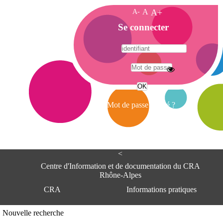
A-
A
A+
A
Se connecter
c
c
u
e
A
i
d
l
r
Mot de passe oublié ?
e
s
s
e
<
C
e
Centre d'Information et de documentation du CRA
n
Rhône-Alpes
t
CRA
Informations pratiques
r
e
d
Adresse
Nouvelle recherche
'
Centre d'information et de documentat