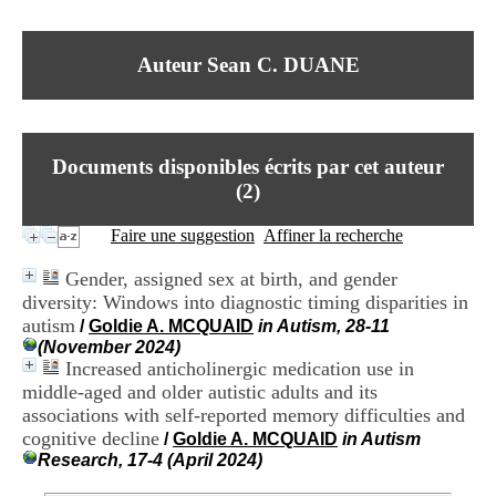
I
du CRA Rhône-Alpes
n
Centre Hospitalier le Vinatier
f
bât 211
Auteur Sean C. DUANE
o
95, Bd Pinel
r
69678 Bron Cedex
m
Horaires
a
Lundi au Vendredi
t
9h00-12h00 13h30-16h00
Documents disponibles écrits par cet auteur
i
Contact
o
(
2
)
Tél:
+33(0)4 37 91 54 65
n
Fax:
+33(0)4 37 91 54 37
e
Faire une suggestion
Affiner la recherche
Mail
t
d
Gender, assigned sex at birth, and gender
e
diversity: Windows into diagnostic timing disparities in
D
autism
o
/
Goldie A. MCQUAID
in Autism, 28-11
c
(November 2024)
u
Increased anticholinergic medication use in
m
middle-aged and older autistic adults and its
e
associations with self-reported memory difficulties and
n
cognitive decline
/
Goldie A. MCQUAID
in Autism
t
Research, 17-4 (April 2024)
a
t