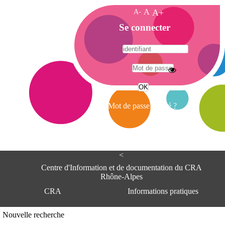
A-
A
A+
A
Se connecter
c
c
u
e
A
i
d
l
r
Mot de passe oublié ?
e
s
s
e
<
C
e
Centre d'Information et de documentation du CRA
n
Rhône-Alpes
t
CRA
Informations pratiques
r
e
d
Adresse
Nouvelle recherche
'
Centre d'information et de documentat