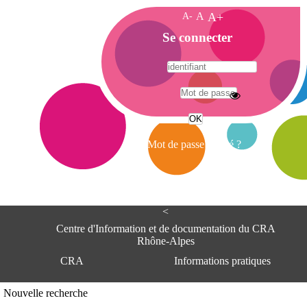
A-
A
A+
A
Se connecter
c
c
u
e
A
i
d
l
r
Mot de passe oublié ?
e
s
s
e
<
C
e
Centre d'Information et de documentation du CRA
n
Rhône-Alpes
t
CRA
Informations pratiques
r
e
d
Adresse
Nouvelle recherche
'
Centre d'information et de documentat