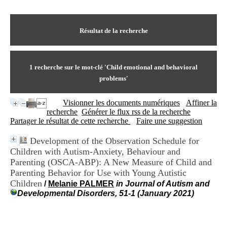
I
du CRA Rhône-Alpes
n
Centre Hospitalier le Vinatier
f
bât 211
o
Résultat de la recherche
95, Bd Pinel
r
69678 Bron Cedex
m
Horaires
a
Lundi au Vendredi
t
1
recherche sur le mot-clé
'Child emotional and behavioral
9h00-12h00 13h30-16h00
i
Contact
problems'
o
Tél:
+33(0)4 37 91 54 65
n
Fax:
+33(0)4 37 91 54 37
Visionner les documents numériques
Affiner la
e
Mail
recherche
Générer le flux rss de la recherche
t
Partager le résultat de cette recherche
Faire une suggestion
d
e
D
Development of the Observation Schedule for
o
Children with Autism-Anxiety, Behaviour and
c
Parenting (OSCA-ABP): A New Measure of Child and
u
Parenting Behavior for Use with Young Autistic
m
Children
/
Melanie PALMER
in Journal of Autism and
e
Developmental Disorders, 51-1 (January 2021)
n
t
a
t